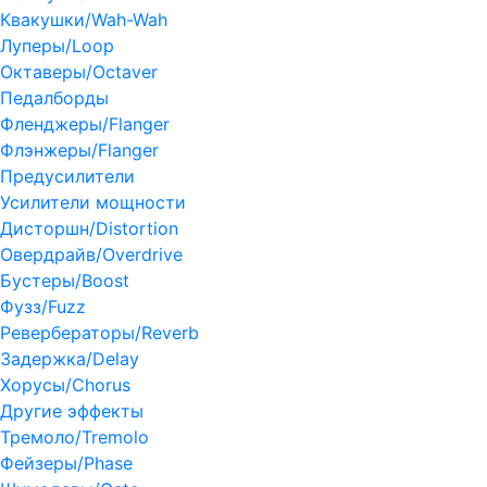
Квакушки/Wah-Wah
Луперы/Loop
Октаверы/Octaver
Педалборды
Фленджеры/Flanger
Флэнжеры/Flanger
Предусилители
Усилители мощности
Дисторшн/Distortion
Овердрайв/Overdrive
Бустеры/Boost
Фузз/Fuzz
Ревербераторы/Reverb
Задержка/Delay
Хорусы/Chorus
Другие эффекты
Тремоло/Tremolo
Фейзеры/Phase