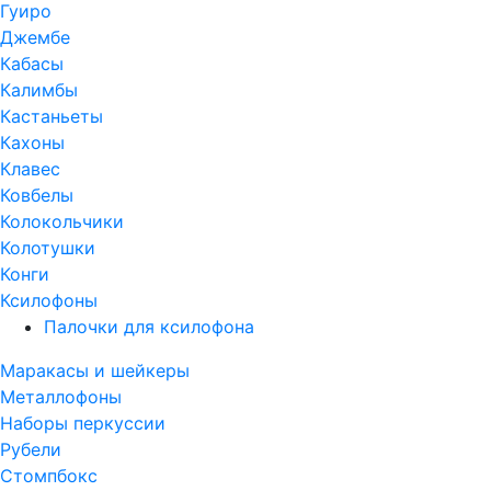
Гуиро
Джембе
Кабасы
Калимбы
Кастаньеты
Кахоны
Клавес
Ковбелы
Колокольчики
Колотушки
Конги
Ксилофоны
Палочки для ксилофона
Маракасы и шейкеры
Металлофоны
Наборы перкуссии
Рубели
Стомпбокс