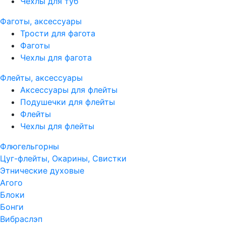
Чехлы для туб
Фаготы, аксессуары
Трости для фагота
Фаготы
Чехлы для фагота
Флейты, аксессуары
Аксессуары для флейты
Подушечки для флейты
Флейты
Чехлы для флейты
Флюгельгорны
Цуг-флейты, Окарины, Свистки
Этнические духовые
Агого
Блоки
Бонги
Вибраслэп