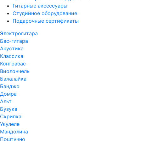
Гитарные аксессуары
Студийное оборудование
Подарочные сертификаты
Электрогитара
Бас-гитара
Акустика
Классика
Контрабас
Виолончель
Балалайка
Банджо
Домра
Альт
Бузука
Скрипка
Укулеле
Мандолина
Поштучно