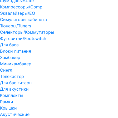
Шумодавы/Gate
Компрессоры/Comp
Эквалайзеры/EQ
Симуляторы кабинета
Тюнеры/Tuners
Селекторы/Коммутаторы
Футсвитчи/Footswitch
Для баса
Блоки питания
Хамбакер
Минихамбакер
Сингл
Телекастер
Для бас гитары
Для акустики
Комплекты
Рамки
Крышки
Акустические