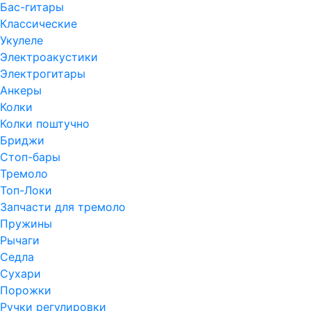
Бас-гитары
Классические
Укулеле
Электроакустики
Электрогитары
Анкеры
Колки
Колки поштучно
Бриджи
Стоп-бары
Тремоло
Топ-Локи
Запчасти для тремоло
Пружины
Рычаги
Седла
Сухари
Порожки
Ручки регулировки