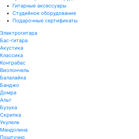
Гитарные аксессуары
Студийное оборудование
Подарочные сертификаты
Электрогитара
Бас-гитара
Акустика
Классика
Контрабас
Виолончель
Балалайка
Банджо
Домра
Альт
Бузука
Скрипка
Укулеле
Мандолина
Поштучно