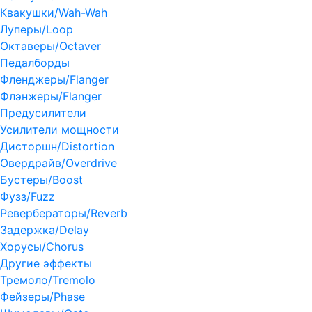
Квакушки/Wah-Wah
Луперы/Loop
Октаверы/Octaver
Педалборды
Фленджеры/Flanger
Флэнжеры/Flanger
Предусилители
Усилители мощности
Дисторшн/Distortion
Овердрайв/Overdrive
Бустеры/Boost
Фузз/Fuzz
Ревербераторы/Reverb
Задержка/Delay
Хорусы/Chorus
Другие эффекты
Тремоло/Tremolo
Фейзеры/Phase