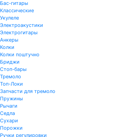
Бас-гитары
Классические
Укулеле
Электроакустики
Электрогитары
Анкеры
Колки
Колки поштучно
Бриджи
Стоп-бары
Тремоло
Топ-Локи
Запчасти для тремоло
Пружины
Рычаги
Седла
Сухари
Порожки
Ручки регулировки