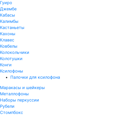
Гуиро
Джембе
Кабасы
Калимбы
Кастаньеты
Кахоны
Клавес
Ковбелы
Колокольчики
Колотушки
Конги
Ксилофоны
Палочки для ксилофона
Маракасы и шейкеры
Металлофоны
Наборы перкуссии
Рубели
Стомпбокс