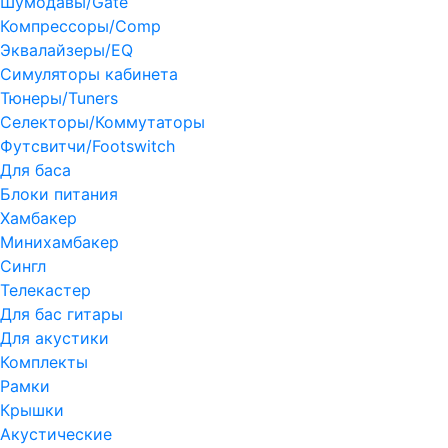
Шумодавы/Gate
Компрессоры/Comp
Эквалайзеры/EQ
Симуляторы кабинета
Тюнеры/Tuners
Селекторы/Коммутаторы
Футсвитчи/Footswitch
Для баса
Блоки питания
Хамбакер
Минихамбакер
Сингл
Телекастер
Для бас гитары
Для акустики
Комплекты
Рамки
Крышки
Акустические