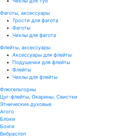
Чехлы для туб
Фаготы, аксессуары
Трости для фагота
Фаготы
Чехлы для фагота
Флейты, аксессуары
Аксессуары для флейты
Подушечки для флейты
Флейты
Чехлы для флейты
Флюгельгорны
Цуг-флейты, Окарины, Свистки
Этнические духовые
Агого
Блоки
Бонги
Вибраслэп