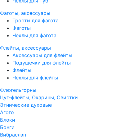
Чехлы для туб
Фаготы, аксессуары
Трости для фагота
Фаготы
Чехлы для фагота
Флейты, аксессуары
Аксессуары для флейты
Подушечки для флейты
Флейты
Чехлы для флейты
Флюгельгорны
Цуг-флейты, Окарины, Свистки
Этнические духовые
Агого
Блоки
Бонги
Вибраслэп