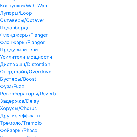
Квакушки/Wah-Wah
Луперы/Loop
Октаверы/Octaver
Педалборды
Фленджеры/Flanger
Флэнжеры/Flanger
Предусилители
Усилители мощности
Дисторшн/Distortion
Овердрайв/Overdrive
Бустеры/Boost
Фузз/Fuzz
Ревербераторы/Reverb
Задержка/Delay
Хорусы/Chorus
Другие эффекты
Тремоло/Tremolo
Фейзеры/Phase