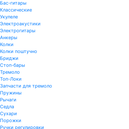
Бас-гитары
Классические
Укулеле
Электроакустики
Электрогитары
Анкеры
Колки
Колки поштучно
Бриджи
Стоп-бары
Тремоло
Топ-Локи
Запчасти для тремоло
Пружины
Рычаги
Седла
Сухари
Порожки
Ручки регулировки