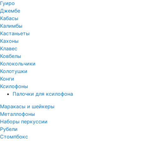
Гуиро
Джембе
Кабасы
Калимбы
Кастаньеты
Кахоны
Клавес
Ковбелы
Колокольчики
Колотушки
Конги
Ксилофоны
Палочки для ксилофона
Маракасы и шейкеры
Металлофоны
Наборы перкуссии
Рубели
Стомпбокс