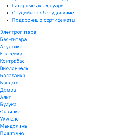
Гитарные аксессуары
Студийное оборудование
Подарочные сертификаты
Электрогитара
Бас-гитара
Акустика
Классика
Контрабас
Виолончель
Балалайка
Банджо
Домра
Альт
Бузука
Скрипка
Укулеле
Мандолина
Поштучно