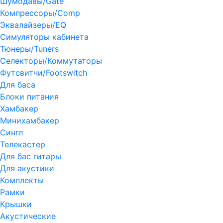
Шумодавы/Gate
Компрессоры/Comp
Эквалайзеры/EQ
Симуляторы кабинета
Тюнеры/Tuners
Селекторы/Коммутаторы
Футсвитчи/Footswitch
Для баса
Блоки питания
Хамбакер
Минихамбакер
Сингл
Телекастер
Для бас гитары
Для акустики
Комплекты
Рамки
Крышки
Акустические