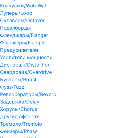
Квакушки/Wah-Wah
Луперы/Loop
Октаверы/Octaver
Педалборды
Фленджеры/Flanger
Флэнжеры/Flanger
Предусилители
Усилители мощности
Дисторшн/Distortion
Овердрайв/Overdrive
Бустеры/Boost
Фузз/Fuzz
Ревербераторы/Reverb
Задержка/Delay
Хорусы/Chorus
Другие эффекты
Тремоло/Tremolo
Фейзеры/Phase