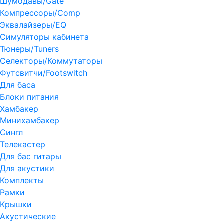
Шумодавы/Gate
Компрессоры/Comp
Эквалайзеры/EQ
Симуляторы кабинета
Тюнеры/Tuners
Селекторы/Коммутаторы
Футсвитчи/Footswitch
Для баса
Блоки питания
Хамбакер
Минихамбакер
Сингл
Телекастер
Для бас гитары
Для акустики
Комплекты
Рамки
Крышки
Акустические