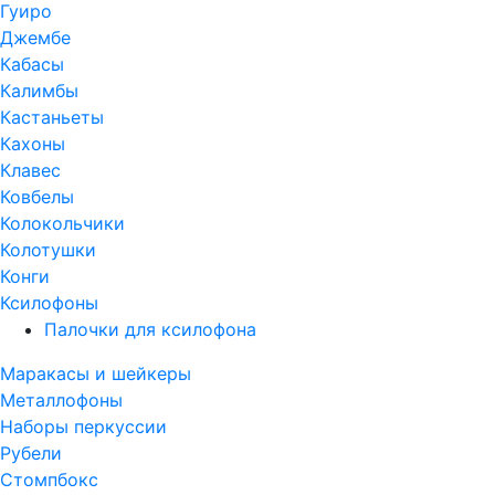
Гуиро
Джембе
Кабасы
Калимбы
Кастаньеты
Кахоны
Клавес
Ковбелы
Колокольчики
Колотушки
Конги
Ксилофоны
Палочки для ксилофона
Маракасы и шейкеры
Металлофоны
Наборы перкуссии
Рубели
Стомпбокс