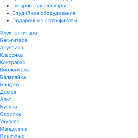
Гитарные аксессуары
Студийное оборудование
Подарочные сертификаты
Электрогитара
Бас-гитара
Акустика
Классика
Контрабас
Виолончель
Балалайка
Банджо
Домра
Альт
Бузука
Скрипка
Укулеле
Мандолина
Поштучно