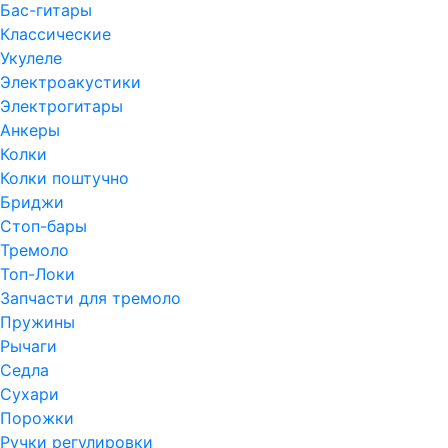
Бас-гитары
Классические
Укулеле
Электроакустики
Электрогитары
Анкеры
Колки
Колки поштучно
Бриджи
Стоп-бары
Тремоло
Топ-Локи
Запчасти для тремоло
Пружины
Рычаги
Седла
Сухари
Порожки
Ручки регулировки