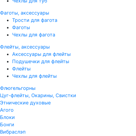
Чехлы для туб
Фаготы, аксессуары
Трости для фагота
Фаготы
Чехлы для фагота
Флейты, аксессуары
Аксессуары для флейты
Подушечки для флейты
Флейты
Чехлы для флейты
Флюгельгорны
Цуг-флейты, Окарины, Свистки
Этнические духовые
Агого
Блоки
Бонги
Вибраслэп