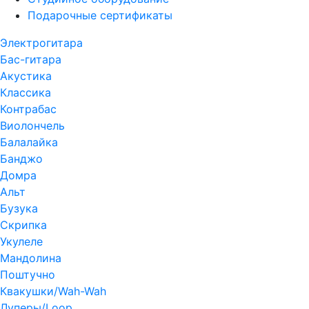
Подарочные сертификаты
Электрогитара
Бас-гитара
Акустика
Классика
Контрабас
Виолончель
Балалайка
Банджо
Домра
Альт
Бузука
Скрипка
Укулеле
Мандолина
Поштучно
Квакушки/Wah-Wah
Луперы/Loop