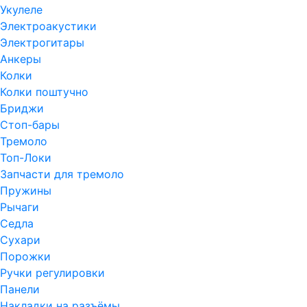
Укулеле
Электроакустики
Электрогитары
Анкеры
Колки
Колки поштучно
Бриджи
Стоп-бары
Тремоло
Топ-Локи
Запчасти для тремоло
Пружины
Рычаги
Седла
Сухари
Порожки
Ручки регулировки
Панели
Накладки на разъёмы