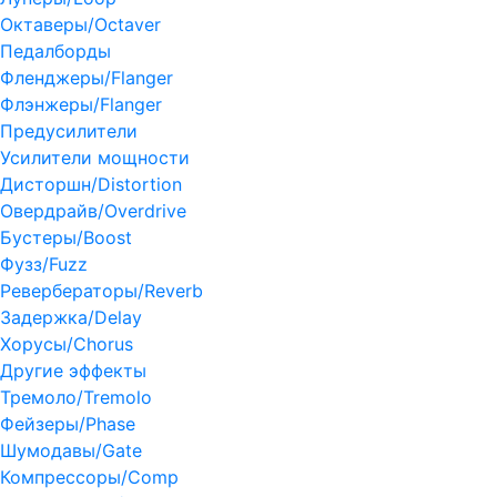
Октаверы/Octaver
Педалборды
Фленджеры/Flanger
Флэнжеры/Flanger
Предусилители
Усилители мощности
Дисторшн/Distortion
Овердрайв/Overdrive
Бустеры/Boost
Фузз/Fuzz
Ревербераторы/Reverb
Задержка/Delay
Хорусы/Chorus
Другие эффекты
Тремоло/Tremolo
Фейзеры/Phase
Шумодавы/Gate
Компрессоры/Comp