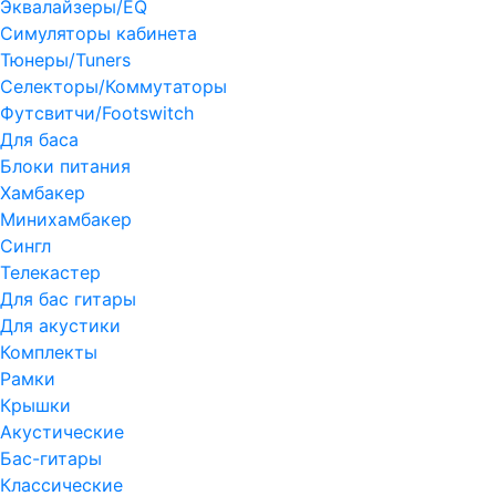
Эквалайзеры/EQ
Симуляторы кабинета
Тюнеры/Tuners
Селекторы/Коммутаторы
Футсвитчи/Footswitch
Для баса
Блоки питания
Хамбакер
Минихамбакер
Сингл
Телекастер
Для бас гитары
Для акустики
Комплекты
Рамки
Крышки
Акустические
Бас-гитары
Классические