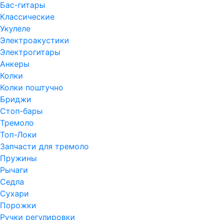
Бас-гитары
Классические
Укулеле
Электроакустики
Электрогитары
Анкеры
Колки
Колки поштучно
Бриджи
Стоп-бары
Тремоло
Топ-Локи
Запчасти для тремоло
Пружины
Рычаги
Седла
Сухари
Порожки
Ручки регулировки