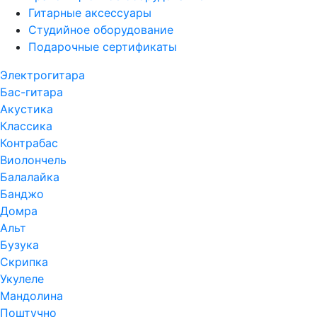
Гитарные аксессуары
Студийное оборудование
Подарочные сертификаты
Электрогитара
Бас-гитара
Акустика
Классика
Контрабас
Виолончель
Балалайка
Банджо
Домра
Альт
Бузука
Скрипка
Укулеле
Мандолина
Поштучно