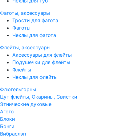
Чехлы для туб
Фаготы, аксессуары
Трости для фагота
Фаготы
Чехлы для фагота
Флейты, аксессуары
Аксессуары для флейты
Подушечки для флейты
Флейты
Чехлы для флейты
Флюгельгорны
Цуг-флейты, Окарины, Свистки
Этнические духовые
Агого
Блоки
Бонги
Вибраслэп