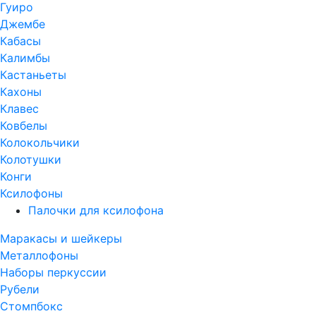
Гуиро
Джембе
Кабасы
Калимбы
Кастаньеты
Кахоны
Клавес
Ковбелы
Колокольчики
Колотушки
Конги
Ксилофоны
Палочки для ксилофона
Маракасы и шейкеры
Металлофоны
Наборы перкуссии
Рубели
Стомпбокс