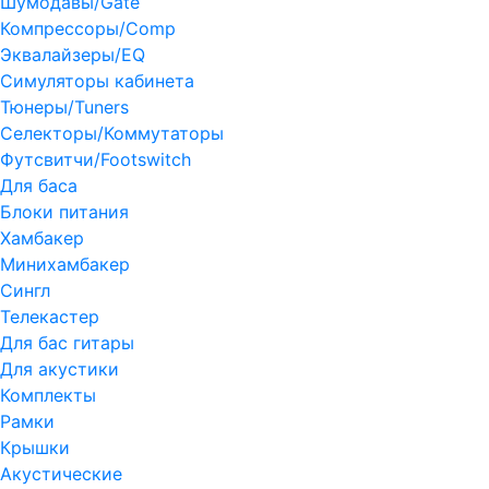
Шумодавы/Gate
Компрессоры/Comp
Эквалайзеры/EQ
Симуляторы кабинета
Тюнеры/Tuners
Селекторы/Коммутаторы
Футсвитчи/Footswitch
Для баса
Блоки питания
Хамбакер
Минихамбакер
Сингл
Телекастер
Для бас гитары
Для акустики
Комплекты
Рамки
Крышки
Акустические