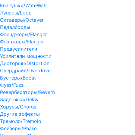
Квакушки/Wah-Wah
Луперы/Loop
Октаверы/Octaver
Педалборды
Фленджеры/Flanger
Флэнжеры/Flanger
Предусилители
Усилители мощности
Дисторшн/Distortion
Овердрайв/Overdrive
Бустеры/Boost
Фузз/Fuzz
Ревербераторы/Reverb
Задержка/Delay
Хорусы/Chorus
Другие эффекты
Тремоло/Tremolo
Фейзеры/Phase