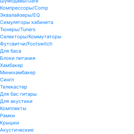
Шумодавы/Gate
Компрессоры/Comp
Эквалайзеры/EQ
Симуляторы кабинета
Тюнеры/Tuners
Селекторы/Коммутаторы
Футсвитчи/Footswitch
Для баса
Блоки питания
Хамбакер
Минихамбакер
Сингл
Телекастер
Для бас гитары
Для акустики
Комплекты
Рамки
Крышки
Акустические