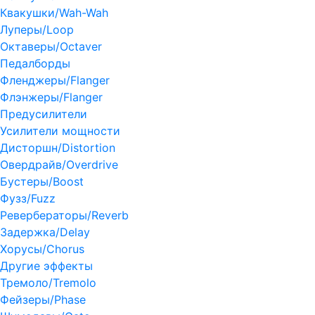
Квакушки/Wah-Wah
Луперы/Loop
Октаверы/Octaver
Педалборды
Фленджеры/Flanger
Флэнжеры/Flanger
Предусилители
Усилители мощности
Дисторшн/Distortion
Овердрайв/Overdrive
Бустеры/Boost
Фузз/Fuzz
Ревербераторы/Reverb
Задержка/Delay
Хорусы/Chorus
Другие эффекты
Тремоло/Tremolo
Фейзеры/Phase