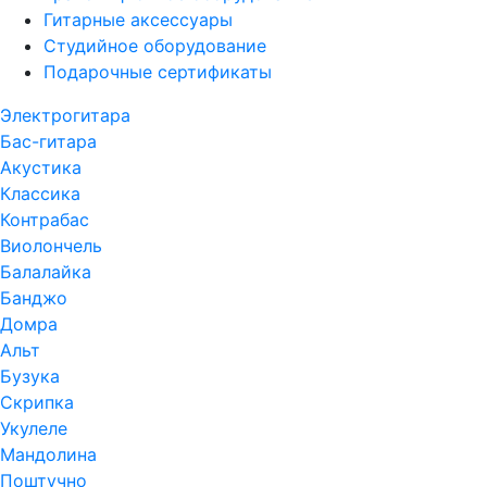
Гитарные аксессуары
Студийное оборудование
Подарочные сертификаты
Электрогитара
Бас-гитара
Акустика
Классика
Контрабас
Виолончель
Балалайка
Банджо
Домра
Альт
Бузука
Скрипка
Укулеле
Мандолина
Поштучно