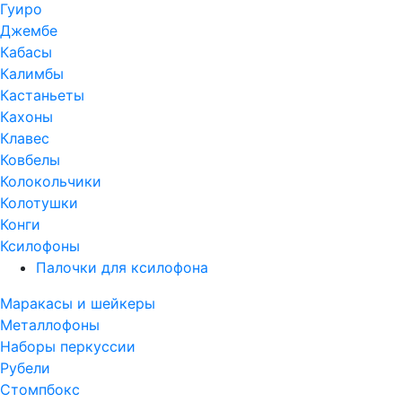
Гуиро
Джембе
Кабасы
Калимбы
Кастаньеты
Кахоны
Клавес
Ковбелы
Колокольчики
Колотушки
Конги
Ксилофоны
Палочки для ксилофона
Маракасы и шейкеры
Металлофоны
Наборы перкуссии
Рубели
Стомпбокс