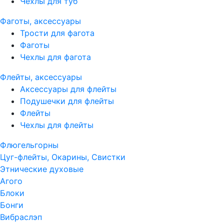
Чехлы для туб
Фаготы, аксессуары
Трости для фагота
Фаготы
Чехлы для фагота
Флейты, аксессуары
Аксессуары для флейты
Подушечки для флейты
Флейты
Чехлы для флейты
Флюгельгорны
Цуг-флейты, Окарины, Свистки
Этнические духовые
Агого
Блоки
Бонги
Вибраслэп