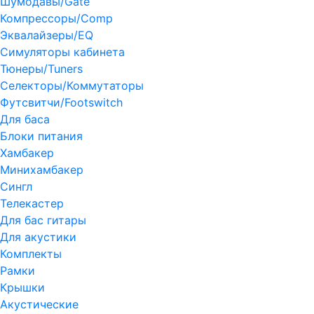
Шумодавы/Gate
Компрессоры/Comp
Эквалайзеры/EQ
Симуляторы кабинета
Тюнеры/Tuners
Селекторы/Коммутаторы
Футсвитчи/Footswitch
Для баса
Блоки питания
Хамбакер
Минихамбакер
Сингл
Телекастер
Для бас гитары
Для акустики
Комплекты
Рамки
Крышки
Акустические