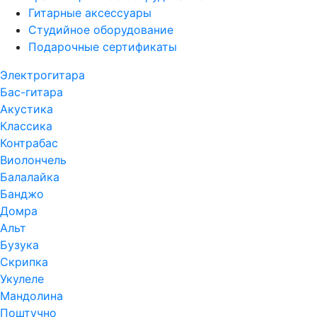
Гитарные аксессуары
Студийное оборудование
Подарочные сертификаты
Электрогитара
Бас-гитара
Акустика
Классика
Контрабас
Виолончель
Балалайка
Банджо
Домра
Альт
Бузука
Скрипка
Укулеле
Мандолина
Поштучно