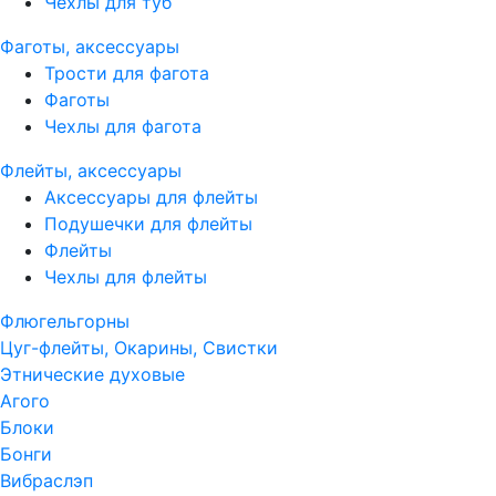
Чехлы для туб
Фаготы, аксессуары
Трости для фагота
Фаготы
Чехлы для фагота
Флейты, аксессуары
Аксессуары для флейты
Подушечки для флейты
Флейты
Чехлы для флейты
Флюгельгорны
Цуг-флейты, Окарины, Свистки
Этнические духовые
Агого
Блоки
Бонги
Вибраслэп