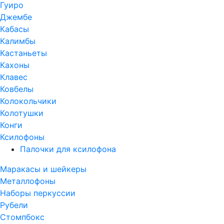
Гуиро
Джембе
Кабасы
Калимбы
Кастаньеты
Кахоны
Клавес
Ковбелы
Колокольчики
Колотушки
Конги
Ксилофоны
Палочки для ксилофона
Маракасы и шейкеры
Металлофоны
Наборы перкуссии
Рубели
Стомпбокс