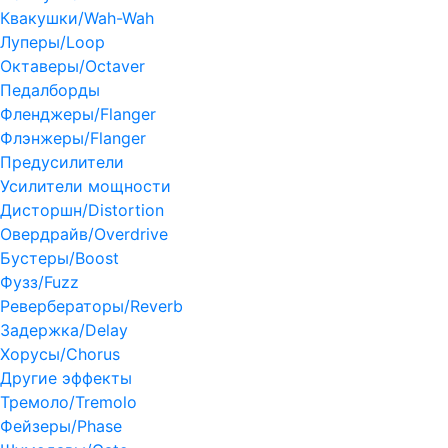
Квакушки/Wah-Wah
Луперы/Loop
Октаверы/Octaver
Педалборды
Фленджеры/Flanger
Флэнжеры/Flanger
Предусилители
Усилители мощности
Дисторшн/Distortion
Овердрайв/Overdrive
Бустеры/Boost
Фузз/Fuzz
Ревербераторы/Reverb
Задержка/Delay
Хорусы/Chorus
Другие эффекты
Тремоло/Tremolo
Фейзеры/Phase