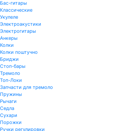
Бас-гитары
Классические
Укулеле
Электроакустики
Электрогитары
Анкеры
Колки
Колки поштучно
Бриджи
Стоп-бары
Тремоло
Топ-Локи
Запчасти для тремоло
Пружины
Рычаги
Седла
Сухари
Порожки
Ручки регулировки