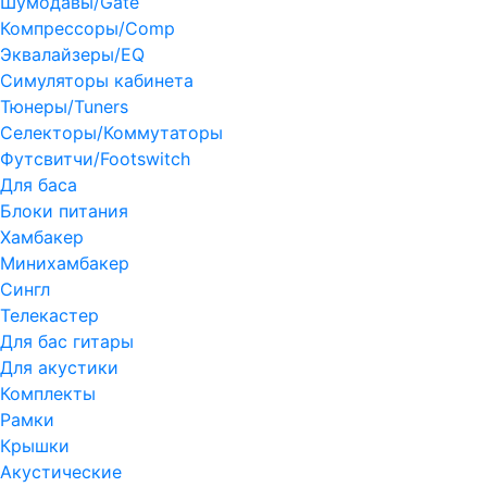
Шумодавы/Gate
Компрессоры/Comp
Эквалайзеры/EQ
Симуляторы кабинета
Тюнеры/Tuners
Селекторы/Коммутаторы
Футсвитчи/Footswitch
Для баса
Блоки питания
Хамбакер
Минихамбакер
Сингл
Телекастер
Для бас гитары
Для акустики
Комплекты
Рамки
Крышки
Акустические