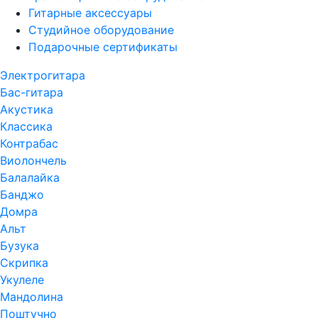
Гитарные аксессуары
Студийное оборудование
Подарочные сертификаты
Электрогитара
Бас-гитара
Акустика
Классика
Контрабас
Виолончель
Балалайка
Банджо
Домра
Альт
Бузука
Скрипка
Укулеле
Мандолина
Поштучно