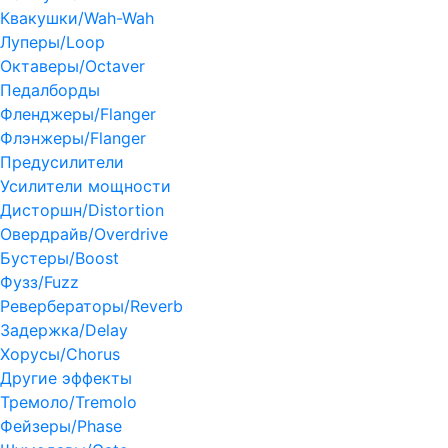
Квакушки/Wah-Wah
Луперы/Loop
Октаверы/Octaver
Педалборды
Фленджеры/Flanger
Флэнжеры/Flanger
Предусилители
Усилители мощности
Дисторшн/Distortion
Овердрайв/Overdrive
Бустеры/Boost
Фузз/Fuzz
Ревербераторы/Reverb
Задержка/Delay
Хорусы/Chorus
Другие эффекты
Тремоло/Tremolo
Фейзеры/Phase