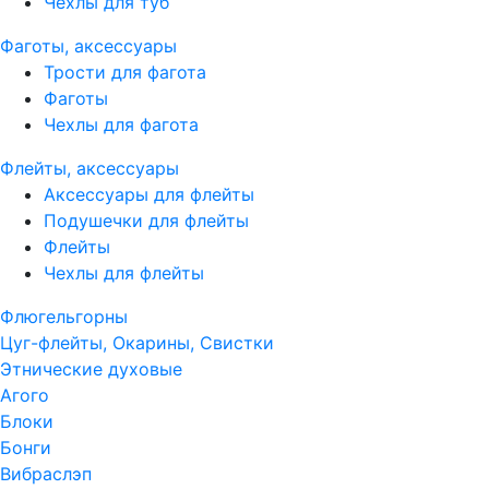
Чехлы для туб
Фаготы, аксессуары
Трости для фагота
Фаготы
Чехлы для фагота
Флейты, аксессуары
Аксессуары для флейты
Подушечки для флейты
Флейты
Чехлы для флейты
Флюгельгорны
Цуг-флейты, Окарины, Свистки
Этнические духовые
Агого
Блоки
Бонги
Вибраслэп