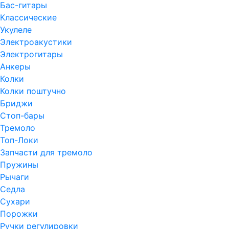
Бас-гитары
Классические
Укулеле
Электроакустики
Электрогитары
Анкеры
Колки
Колки поштучно
Бриджи
Стоп-бары
Тремоло
Топ-Локи
Запчасти для тремоло
Пружины
Рычаги
Седла
Сухари
Порожки
Ручки регулировки