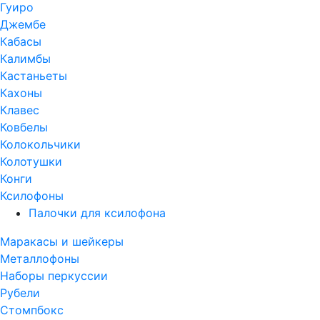
Гуиро
Джембе
Кабасы
Калимбы
Кастаньеты
Кахоны
Клавес
Ковбелы
Колокольчики
Колотушки
Конги
Ксилофоны
Палочки для ксилофона
Маракасы и шейкеры
Металлофоны
Наборы перкуссии
Рубели
Стомпбокс