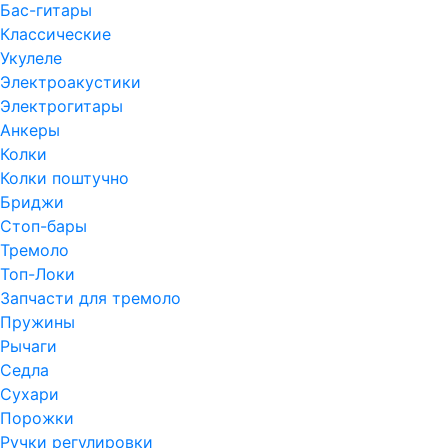
Бас-гитары
Классические
Укулеле
Электроакустики
Электрогитары
Анкеры
Колки
Колки поштучно
Бриджи
Стоп-бары
Тремоло
Топ-Локи
Запчасти для тремоло
Пружины
Рычаги
Седла
Сухари
Порожки
Ручки регулировки