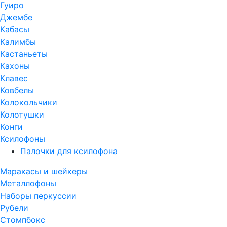
Гуиро
Джембе
Кабасы
Калимбы
Кастаньеты
Кахоны
Клавес
Ковбелы
Колокольчики
Колотушки
Конги
Ксилофоны
Палочки для ксилофона
Маракасы и шейкеры
Металлофоны
Наборы перкуссии
Рубели
Стомпбокс