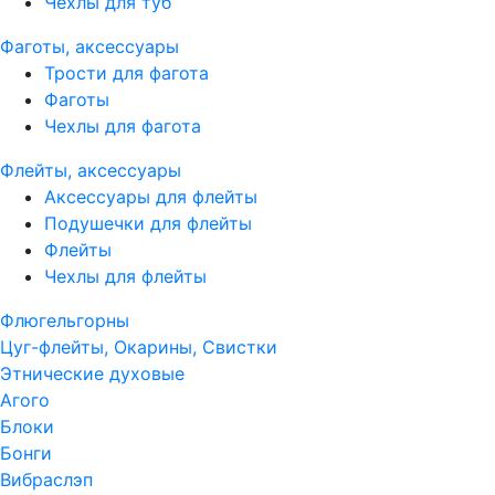
Чехлы для туб
Фаготы, аксессуары
Трости для фагота
Фаготы
Чехлы для фагота
Флейты, аксессуары
Аксессуары для флейты
Подушечки для флейты
Флейты
Чехлы для флейты
Флюгельгорны
Цуг-флейты, Окарины, Свистки
Этнические духовые
Агого
Блоки
Бонги
Вибраслэп