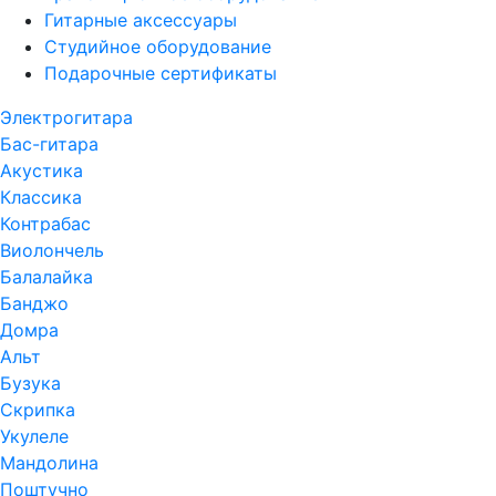
Гитарные аксессуары
Студийное оборудование
Подарочные сертификаты
Электрогитара
Бас-гитара
Акустика
Классика
Контрабас
Виолончель
Балалайка
Банджо
Домра
Альт
Бузука
Скрипка
Укулеле
Мандолина
Поштучно