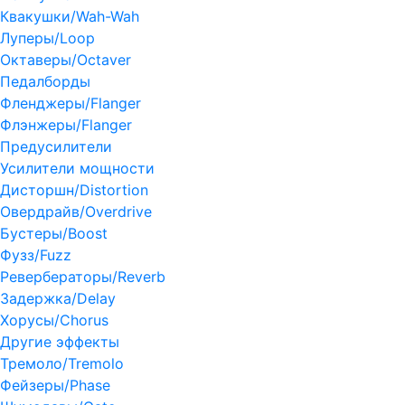
Квакушки/Wah-Wah
Луперы/Loop
Октаверы/Octaver
Педалборды
Фленджеры/Flanger
Флэнжеры/Flanger
Предусилители
Усилители мощности
Дисторшн/Distortion
Овердрайв/Overdrive
Бустеры/Boost
Фузз/Fuzz
Ревербераторы/Reverb
Задержка/Delay
Хорусы/Chorus
Другие эффекты
Тремоло/Tremolo
Фейзеры/Phase