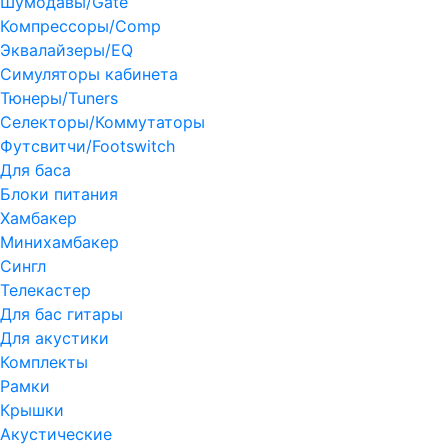
Шумодавы/Gate
Компрессоры/Comp
Эквалайзеры/EQ
Симуляторы кабинета
Тюнеры/Tuners
Селекторы/Коммутаторы
Футсвитчи/Footswitch
Для баса
Блоки питания
Хамбакер
Минихамбакер
Сингл
Телекастер
Для бас гитары
Для акустики
Комплекты
Рамки
Крышки
Акустические