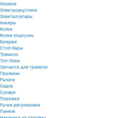
Укулеле
Электроакустики
Электрогитары
Анкеры
Колки
Колки поштучно
Бриджи
Стоп-бары
Тремоло
Топ-Локи
Запчасти для тремоло
Пружины
Рычаги
Седла
Сухари
Порожки
Ручки регулировки
Панели
Накладки на разъёмы