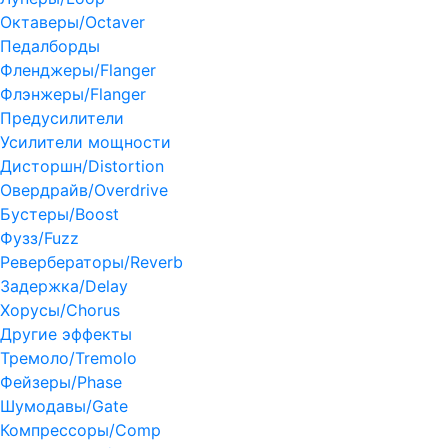
Октаверы/Octaver
Педалборды
Фленджеры/Flanger
Флэнжеры/Flanger
Предусилители
Усилители мощности
Дисторшн/Distortion
Овердрайв/Overdrive
Бустеры/Boost
Фузз/Fuzz
Ревербераторы/Reverb
Задержка/Delay
Хорусы/Chorus
Другие эффекты
Тремоло/Tremolo
Фейзеры/Phase
Шумодавы/Gate
Компрессоры/Comp