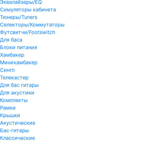
Эквалайзеры/EQ
Симуляторы кабинета
Тюнеры/Tuners
Селекторы/Коммутаторы
Футсвитчи/Footswitch
Для баса
Блоки питания
Хамбакер
Минихамбакер
Сингл
Телекастер
Для бас гитары
Для акустики
Комплекты
Рамки
Крышки
Акустические
Бас-гитары
Классические