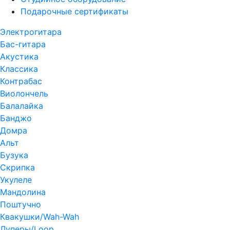
Подарочные сертификаты
Электрогитара
Бас-гитара
Акустика
Классика
Контрабас
Виолончель
Балалайка
Банджо
Домра
Альт
Бузука
Скрипка
Укулеле
Мандолина
Поштучно
Квакушки/Wah-Wah
Луперы/Loop