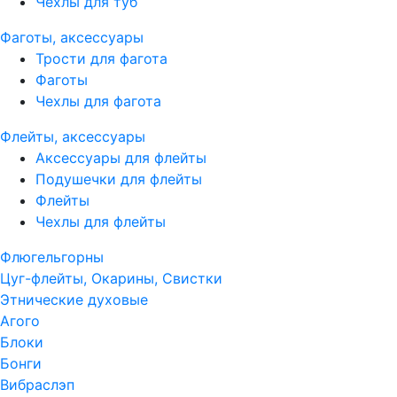
Чехлы для туб
Фаготы, аксессуары
Трости для фагота
Фаготы
Чехлы для фагота
Флейты, аксессуары
Аксессуары для флейты
Подушечки для флейты
Флейты
Чехлы для флейты
Флюгельгорны
Цуг-флейты, Окарины, Свистки
Этнические духовые
Агого
Блоки
Бонги
Вибраслэп