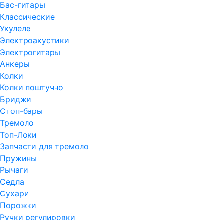
Бас-гитары
Классические
Укулеле
Электроакустики
Электрогитары
Анкеры
Колки
Колки поштучно
Бриджи
Стоп-бары
Тремоло
Топ-Локи
Запчасти для тремоло
Пружины
Рычаги
Седла
Сухари
Порожки
Ручки регулировки