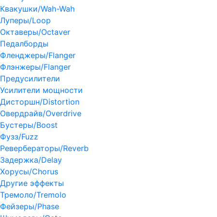
Квакушки/Wah-Wah
Луперы/Loop
Октаверы/Octaver
Педалборды
Фленджеры/Flanger
Флэнжеры/Flanger
Предусилители
Усилители мощности
Дисторшн/Distortion
Овердрайв/Overdrive
Бустеры/Boost
Фузз/Fuzz
Ревербераторы/Reverb
Задержка/Delay
Хорусы/Chorus
Другие эффекты
Тремоло/Tremolo
Фейзеры/Phase