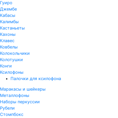
Гуиро
Джембе
Кабасы
Калимбы
Кастаньеты
Кахоны
Клавес
Ковбелы
Колокольчики
Колотушки
Конги
Ксилофоны
Палочки для ксилофона
Маракасы и шейкеры
Металлофоны
Наборы перкуссии
Рубели
Стомпбокс