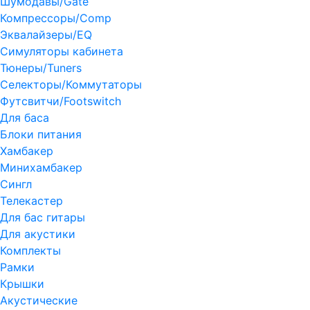
Шумодавы/Gate
Компрессоры/Comp
Эквалайзеры/EQ
Симуляторы кабинета
Тюнеры/Tuners
Селекторы/Коммутаторы
Футсвитчи/Footswitch
Для баса
Блоки питания
Хамбакер
Минихамбакер
Сингл
Телекастер
Для бас гитары
Для акустики
Комплекты
Рамки
Крышки
Акустические