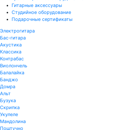
Гитарные аксессуары
Студийное оборудование
Подарочные сертификаты
Электрогитара
Бас-гитара
Акустика
Классика
Контрабас
Виолончель
Балалайка
Банджо
Домра
Альт
Бузука
Скрипка
Укулеле
Мандолина
Поштучно