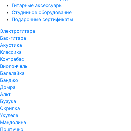
Гитарные аксессуары
Студийное оборудование
Подарочные сертификаты
Электрогитара
Бас-гитара
Акустика
Классика
Контрабас
Виолончель
Балалайка
Банджо
Домра
Альт
Бузука
Скрипка
Укулеле
Мандолина
Поштучно