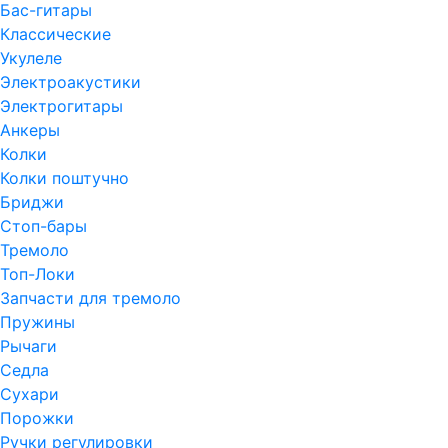
Бас-гитары
Классические
Укулеле
Электроакустики
Электрогитары
Анкеры
Колки
Колки поштучно
Бриджи
Стоп-бары
Тремоло
Топ-Локи
Запчасти для тремоло
Пружины
Рычаги
Седла
Сухари
Порожки
Ручки регулировки