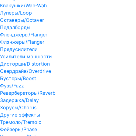
Квакушки/Wah-Wah
Луперы/Loop
Октаверы/Octaver
Педалборды
Фленджеры/Flanger
Флэнжеры/Flanger
Предусилители
Усилители мощности
Дисторшн/Distortion
Овердрайв/Overdrive
Бустеры/Boost
Фузз/Fuzz
Ревербераторы/Reverb
Задержка/Delay
Хорусы/Chorus
Другие эффекты
Тремоло/Tremolo
Фейзеры/Phase