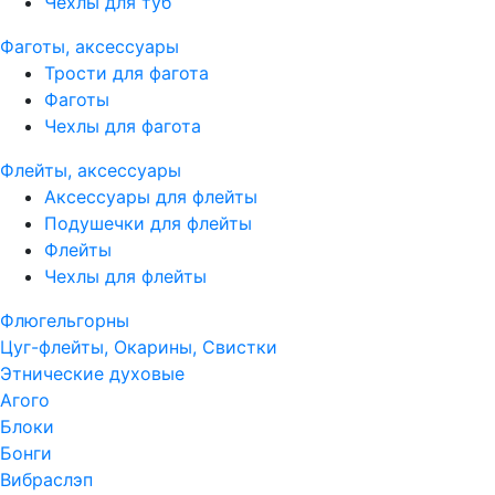
Чехлы для туб
Фаготы, аксессуары
Трости для фагота
Фаготы
Чехлы для фагота
Флейты, аксессуары
Аксессуары для флейты
Подушечки для флейты
Флейты
Чехлы для флейты
Флюгельгорны
Цуг-флейты, Окарины, Свистки
Этнические духовые
Агого
Блоки
Бонги
Вибраслэп