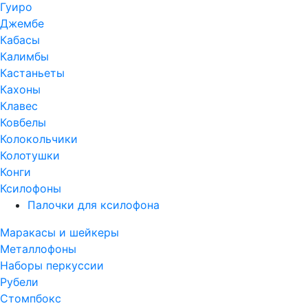
Гуиро
Джембе
Кабасы
Калимбы
Кастаньеты
Кахоны
Клавес
Ковбелы
Колокольчики
Колотушки
Конги
Ксилофоны
Палочки для ксилофона
Маракасы и шейкеры
Металлофоны
Наборы перкуссии
Рубели
Стомпбокс