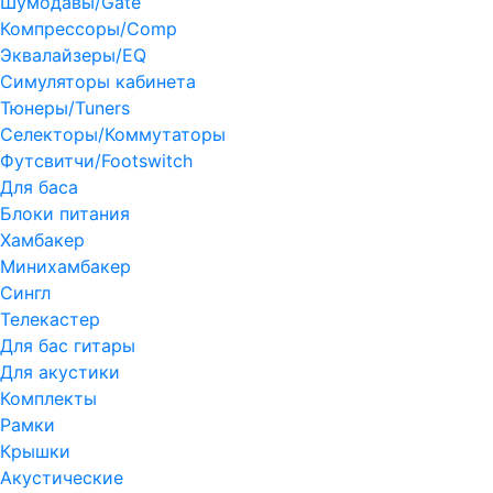
Шумодавы/Gate
Компрессоры/Comp
Эквалайзеры/EQ
Симуляторы кабинета
Тюнеры/Tuners
Селекторы/Коммутаторы
Футсвитчи/Footswitch
Для баса
Блоки питания
Хамбакер
Минихамбакер
Сингл
Телекастер
Для бас гитары
Для акустики
Комплекты
Рамки
Крышки
Акустические