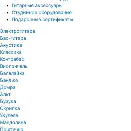
Гитарные аксессуары
Студийное оборудование
Подарочные сертификаты
Электрогитара
Бас-гитара
Акустика
Классика
Контрабас
Виолончель
Балалайка
Банджо
Домра
Альт
Бузука
Скрипка
Укулеле
Мандолина
Поштучно