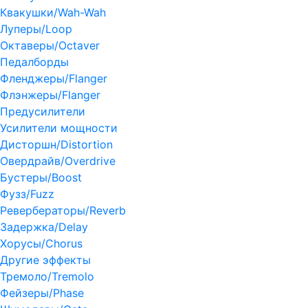
Квакушки/Wah-Wah
Луперы/Loop
Октаверы/Octaver
Педалборды
Фленджеры/Flanger
Флэнжеры/Flanger
Предусилители
Усилители мощности
Дисторшн/Distortion
Овердрайв/Overdrive
Бустеры/Boost
Фузз/Fuzz
Ревербераторы/Reverb
Задержка/Delay
Хорусы/Chorus
Другие эффекты
Тремоло/Tremolo
Фейзеры/Phase