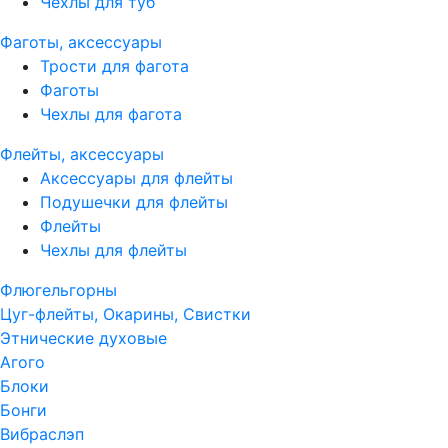
Чехлы для туб
Фаготы, аксессуары
Трости для фагота
Фаготы
Чехлы для фагота
Флейты, аксессуары
Аксессуары для флейты
Подушечки для флейты
Флейты
Чехлы для флейты
Флюгельгорны
Цуг-флейты, Окарины, Свистки
Этнические духовые
Агого
Блоки
Бонги
Вибраслэп