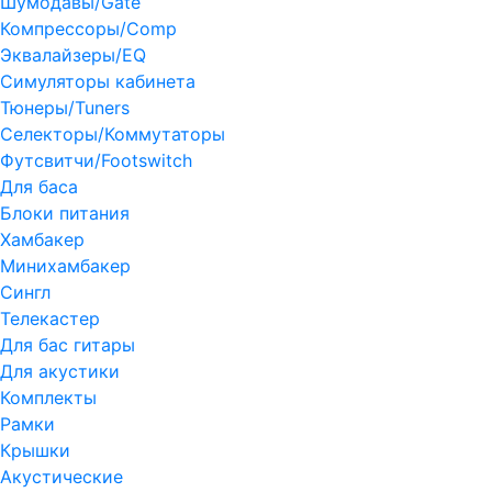
Шумодавы/Gate
Компрессоры/Comp
Эквалайзеры/EQ
Симуляторы кабинета
Тюнеры/Tuners
Селекторы/Коммутаторы
Футсвитчи/Footswitch
Для баса
Блоки питания
Хамбакер
Минихамбакер
Сингл
Телекастер
Для бас гитары
Для акустики
Комплекты
Рамки
Крышки
Акустические