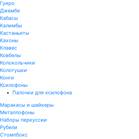
Гуиро
Джембе
Кабасы
Калимбы
Кастаньеты
Кахоны
Клавес
Ковбелы
Колокольчики
Колотушки
Конги
Ксилофоны
Палочки для ксилофона
Маракасы и шейкеры
Металлофоны
Наборы перкуссии
Рубели
Стомпбокс