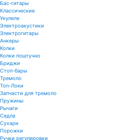
Бас-гитары
Классические
Укулеле
Электроакустики
Электрогитары
Анкеры
Колки
Колки поштучно
Бриджи
Стоп-бары
Тремоло
Топ-Локи
Запчасти для тремоло
Пружины
Рычаги
Седла
Сухари
Порожки
Ручки регулировки