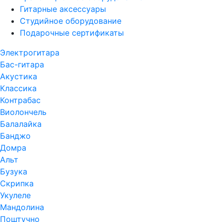
Гитарные аксессуары
Студийное оборудование
Подарочные сертификаты
Электрогитара
Бас-гитара
Акустика
Классика
Контрабас
Виолончель
Балалайка
Банджо
Домра
Альт
Бузука
Скрипка
Укулеле
Мандолина
Поштучно