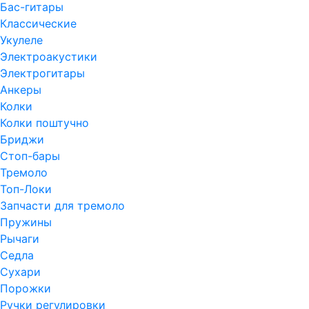
Бас-гитары
Классические
Укулеле
Электроакустики
Электрогитары
Анкеры
Колки
Колки поштучно
Бриджи
Стоп-бары
Тремоло
Топ-Локи
Запчасти для тремоло
Пружины
Рычаги
Седла
Сухари
Порожки
Ручки регулировки