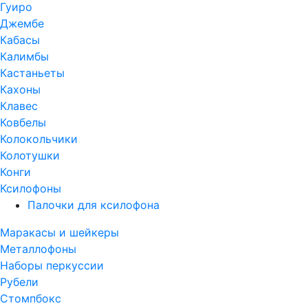
Гуиро
Джембе
Кабасы
Калимбы
Кастаньеты
Кахоны
Клавес
Ковбелы
Колокольчики
Колотушки
Конги
Ксилофоны
Палочки для ксилофона
Маракасы и шейкеры
Металлофоны
Наборы перкуссии
Рубели
Стомпбокс