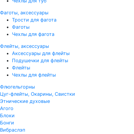
Чехлы для туб
Фаготы, аксессуары
Трости для фагота
Фаготы
Чехлы для фагота
Флейты, аксессуары
Аксессуары для флейты
Подушечки для флейты
Флейты
Чехлы для флейты
Флюгельгорны
Цуг-флейты, Окарины, Свистки
Этнические духовые
Агого
Блоки
Бонги
Вибраслэп