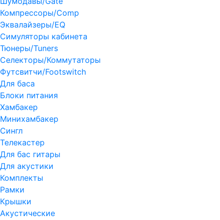
Шумодавы/Gate
Компрессоры/Comp
Эквалайзеры/EQ
Симуляторы кабинета
Тюнеры/Tuners
Селекторы/Коммутаторы
Футсвитчи/Footswitch
Для баса
Блоки питания
Хамбакер
Минихамбакер
Сингл
Телекастер
Для бас гитары
Для акустики
Комплекты
Рамки
Крышки
Акустические