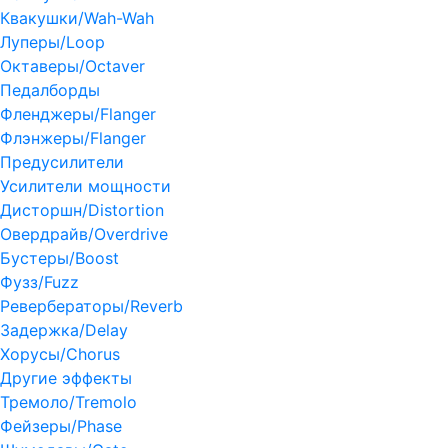
Квакушки/Wah-Wah
Луперы/Loop
Октаверы/Octaver
Педалборды
Фленджеры/Flanger
Флэнжеры/Flanger
Предусилители
Усилители мощности
Дисторшн/Distortion
Овердрайв/Overdrive
Бустеры/Boost
Фузз/Fuzz
Ревербераторы/Reverb
Задержка/Delay
Хорусы/Chorus
Другие эффекты
Тремоло/Tremolo
Фейзеры/Phase