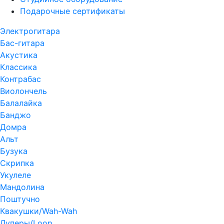
Подарочные сертификаты
Электрогитара
Бас-гитара
Акустика
Классика
Контрабас
Виолончель
Балалайка
Банджо
Домра
Альт
Бузука
Скрипка
Укулеле
Мандолина
Поштучно
Квакушки/Wah-Wah
Луперы/Loop