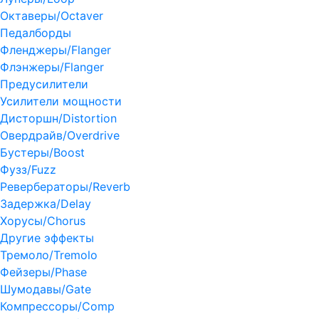
Октаверы/Octaver
Педалборды
Фленджеры/Flanger
Флэнжеры/Flanger
Предусилители
Усилители мощности
Дисторшн/Distortion
Овердрайв/Overdrive
Бустеры/Boost
Фузз/Fuzz
Ревербераторы/Reverb
Задержка/Delay
Хорусы/Chorus
Другие эффекты
Тремоло/Tremolo
Фейзеры/Phase
Шумодавы/Gate
Компрессоры/Comp