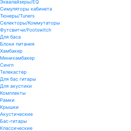
Эквалайзеры/EQ
Симуляторы кабинета
Тюнеры/Tuners
Селекторы/Коммутаторы
Футсвитчи/Footswitch
Для баса
Блоки питания
Хамбакер
Минихамбакер
Сингл
Телекастер
Для бас гитары
Для акустики
Комплекты
Рамки
Крышки
Акустические
Бас-гитары
Классические