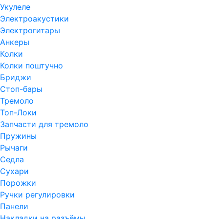
Укулеле
Электроакустики
Электрогитары
Анкеры
Колки
Колки поштучно
Бриджи
Стоп-бары
Тремоло
Топ-Локи
Запчасти для тремоло
Пружины
Рычаги
Седла
Сухари
Порожки
Ручки регулировки
Панели
Накладки на разъёмы