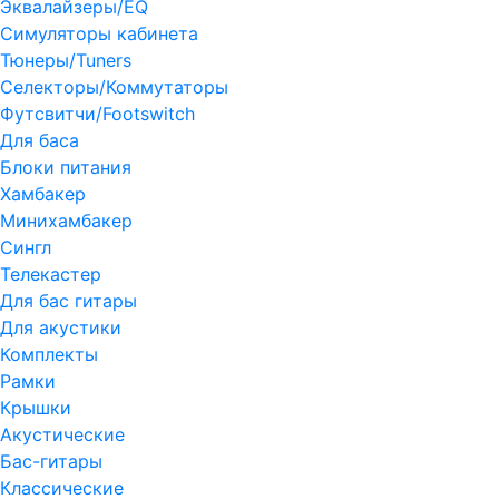
Эквалайзеры/EQ
Симуляторы кабинета
Тюнеры/Tuners
Селекторы/Коммутаторы
Футсвитчи/Footswitch
Для баса
Блоки питания
Хамбакер
Минихамбакер
Сингл
Телекастер
Для бас гитары
Для акустики
Комплекты
Рамки
Крышки
Акустические
Бас-гитары
Классические