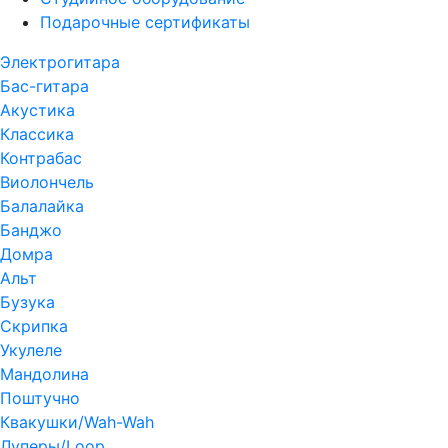
Подарочные сертификаты
Электрогитара
Бас-гитара
Акустика
Классика
Контрабас
Виолончель
Балалайка
Банджо
Домра
Альт
Бузука
Скрипка
Укулеле
Мандолина
Поштучно
Квакушки/Wah-Wah
Луперы/Loop