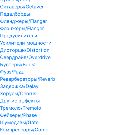
Октаверы/Octaver
Педалборды
Фленджеры/Flanger
Флэнжеры/Flanger
Предусилители
Усилители мощности
Дисторшн/Distortion
Овердрайв/Overdrive
Бустеры/Boost
Фузз/Fuzz
Ревербераторы/Reverb
Задержка/Delay
Хорусы/Chorus
Другие эффекты
Тремоло/Tremolo
Фейзеры/Phase
Шумодавы/Gate
Компрессоры/Comp