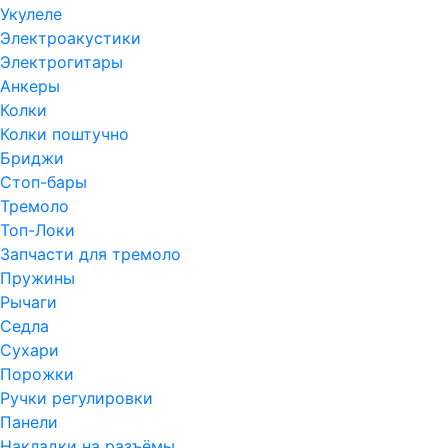
Укулеле
Электроакустики
Электрогитары
Анкеры
Колки
Колки поштучно
Бриджи
Стоп-бары
Тремоло
Топ-Локи
Запчасти для тремоло
Пружины
Рычаги
Седла
Сухари
Порожки
Ручки регулировки
Панели
Накладки на разъёмы