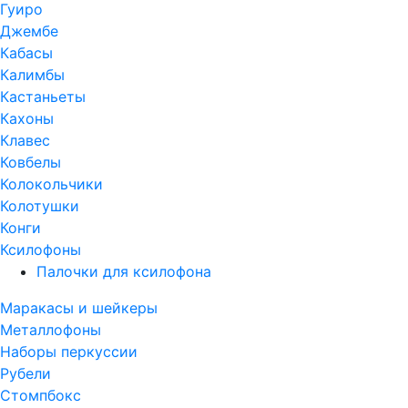
Гуиро
Джембе
Кабасы
Калимбы
Кастаньеты
Кахоны
Клавес
Ковбелы
Колокольчики
Колотушки
Конги
Ксилофоны
Палочки для ксилофона
Маракасы и шейкеры
Металлофоны
Наборы перкуссии
Рубели
Стомпбокс