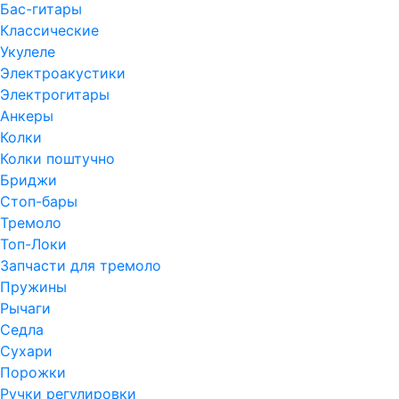
Бас-гитары
Классические
Укулеле
Электроакустики
Электрогитары
Анкеры
Колки
Колки поштучно
Бриджи
Стоп-бары
Тремоло
Топ-Локи
Запчасти для тремоло
Пружины
Рычаги
Седла
Сухари
Порожки
Ручки регулировки