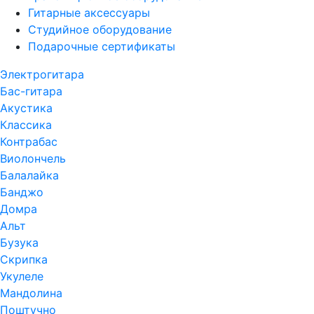
Гитарные аксессуары
Студийное оборудование
Подарочные сертификаты
Электрогитара
Бас-гитара
Акустика
Классика
Контрабас
Виолончель
Балалайка
Банджо
Домра
Альт
Бузука
Скрипка
Укулеле
Мандолина
Поштучно