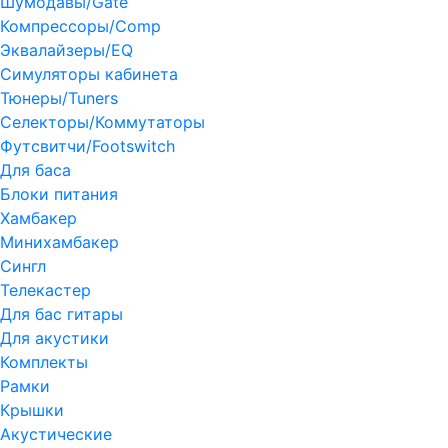
Шумодавы/Gate
Компрессоры/Comp
Эквалайзеры/EQ
Симуляторы кабинета
Тюнеры/Tuners
Селекторы/Коммутаторы
Футсвитчи/Footswitch
Для баса
Блоки питания
Хамбакер
Минихамбакер
Сингл
Телекастер
Для бас гитары
Для акустики
Комплекты
Рамки
Крышки
Акустические