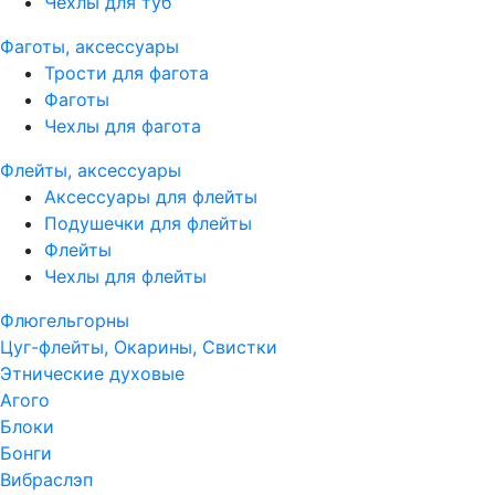
Чехлы для туб
Фаготы, аксессуары
Трости для фагота
Фаготы
Чехлы для фагота
Флейты, аксессуары
Аксессуары для флейты
Подушечки для флейты
Флейты
Чехлы для флейты
Флюгельгорны
Цуг-флейты, Окарины, Свистки
Этнические духовые
Агого
Блоки
Бонги
Вибраслэп