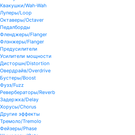
Квакушки/Wah-Wah
Луперы/Loop
Октаверы/Octaver
Педалборды
Фленджеры/Flanger
Флэнжеры/Flanger
Предусилители
Усилители мощности
Дисторшн/Distortion
Овердрайв/Overdrive
Бустеры/Boost
Фузз/Fuzz
Ревербераторы/Reverb
Задержка/Delay
Хорусы/Chorus
Другие эффекты
Тремоло/Tremolo
Фейзеры/Phase