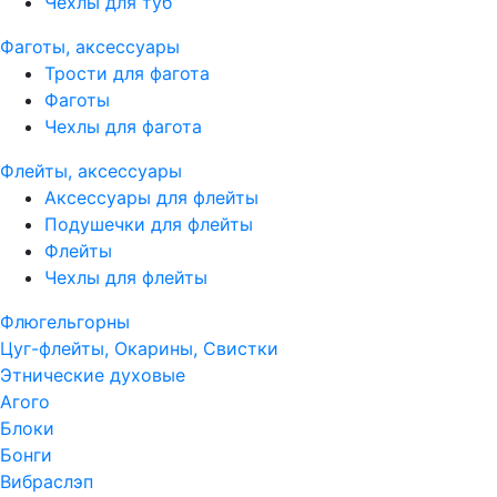
Чехлы для туб
Фаготы, аксессуары
Трости для фагота
Фаготы
Чехлы для фагота
Флейты, аксессуары
Аксессуары для флейты
Подушечки для флейты
Флейты
Чехлы для флейты
Флюгельгорны
Цуг-флейты, Окарины, Свистки
Этнические духовые
Агого
Блоки
Бонги
Вибраслэп