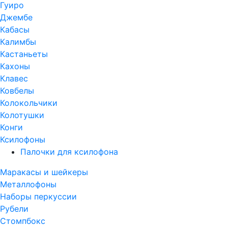
Гуиро
Джембе
Кабасы
Калимбы
Кастаньеты
Кахоны
Клавес
Ковбелы
Колокольчики
Колотушки
Конги
Ксилофоны
Палочки для ксилофона
Маракасы и шейкеры
Металлофоны
Наборы перкуссии
Рубели
Стомпбокс