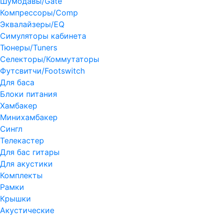
Шумодавы/Gate
Компрессоры/Comp
Эквалайзеры/EQ
Симуляторы кабинета
Тюнеры/Tuners
Селекторы/Коммутаторы
Футсвитчи/Footswitch
Для баса
Блоки питания
Хамбакер
Минихамбакер
Сингл
Телекастер
Для бас гитары
Для акустики
Комплекты
Рамки
Крышки
Акустические