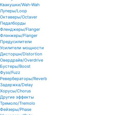
Квакушки/Wah-Wah
Луперы/Loop
Октаверы/Octaver
Педалборды
Фленджеры/Flanger
Флэнжеры/Flanger
Предусилители
Усилители мощности
Дисторшн/Distortion
Овердрайв/Overdrive
Бустеры/Boost
Фузз/Fuzz
Ревербераторы/Reverb
Задержка/Delay
Хорусы/Chorus
Другие эффекты
Тремоло/Tremolo
Фейзеры/Phase