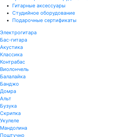
Гитарные аксессуары
Студийное оборудование
Подарочные сертификаты
Электрогитара
Бас-гитара
Акустика
Классика
Контрабас
Виолончель
Балалайка
Банджо
Домра
Альт
Бузука
Скрипка
Укулеле
Мандолина
Поштучно