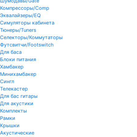
Шумодавы/Gate
Компрессоры/Comp
Эквалайзеры/EQ
Симуляторы кабинета
Тюнеры/Tuners
Селекторы/Коммутаторы
Футсвитчи/Footswitch
Для баса
Блоки питания
Хамбакер
Минихамбакер
Сингл
Телекастер
Для бас гитары
Для акустики
Комплекты
Рамки
Крышки
Акустические