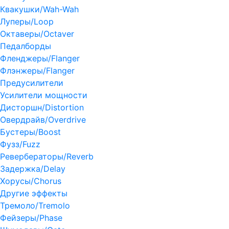
Квакушки/Wah-Wah
Луперы/Loop
Октаверы/Octaver
Педалборды
Фленджеры/Flanger
Флэнжеры/Flanger
Предусилители
Усилители мощности
Дисторшн/Distortion
Овердрайв/Overdrive
Бустеры/Boost
Фузз/Fuzz
Ревербераторы/Reverb
Задержка/Delay
Хорусы/Chorus
Другие эффекты
Тремоло/Tremolo
Фейзеры/Phase