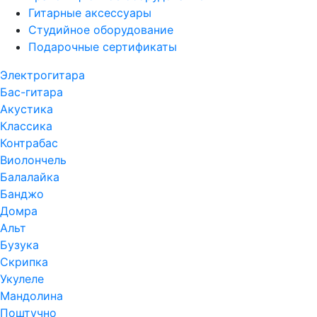
Гитарные аксессуары
Студийное оборудование
Подарочные сертификаты
Электрогитара
Бас-гитара
Акустика
Классика
Контрабас
Виолончель
Балалайка
Банджо
Домра
Альт
Бузука
Скрипка
Укулеле
Мандолина
Поштучно