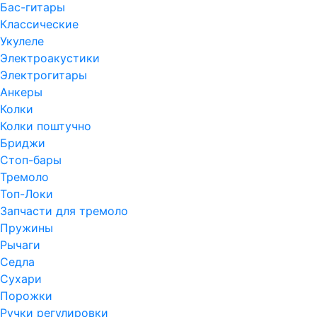
Бас-гитары
Классические
Укулеле
Электроакустики
Электрогитары
Анкеры
Колки
Колки поштучно
Бриджи
Стоп-бары
Тремоло
Топ-Локи
Запчасти для тремоло
Пружины
Рычаги
Седла
Сухари
Порожки
Ручки регулировки