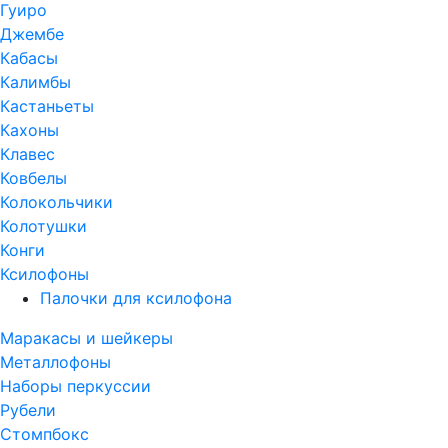
Гуиро
Джембе
Кабасы
Калимбы
Кастаньеты
Кахоны
Клавес
Ковбелы
Колокольчики
Колотушки
Конги
Ксилофоны
Палочки для ксилофона
Маракасы и шейкеры
Металлофоны
Наборы перкуссии
Рубели
Стомпбокс