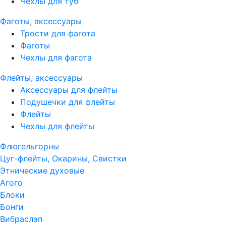
Чехлы для туб
Фаготы, аксессуары
Трости для фагота
Фаготы
Чехлы для фагота
Флейты, аксессуары
Аксессуары для флейты
Подушечки для флейты
Флейты
Чехлы для флейты
Флюгельгорны
Цуг-флейты, Окарины, Свистки
Этнические духовые
Агого
Блоки
Бонги
Вибраслэп