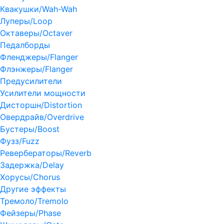
Квакушки/Wah-Wah
Луперы/Loop
Октаверы/Octaver
Педалборды
Фленджеры/Flanger
Флэнжеры/Flanger
Предусилители
Усилители мощности
Дисторшн/Distortion
Овердрайв/Overdrive
Бустеры/Boost
Фузз/Fuzz
Ревербераторы/Reverb
Задержка/Delay
Хорусы/Chorus
Другие эффекты
Тремоло/Tremolo
Фейзеры/Phase