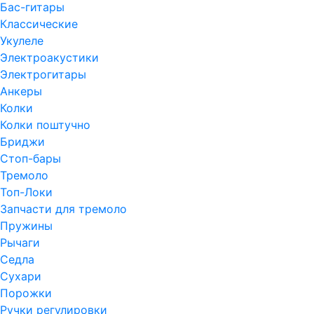
Бас-гитары
Классические
Укулеле
Электроакустики
Электрогитары
Анкеры
Колки
Колки поштучно
Бриджи
Стоп-бары
Тремоло
Топ-Локи
Запчасти для тремоло
Пружины
Рычаги
Седла
Сухари
Порожки
Ручки регулировки