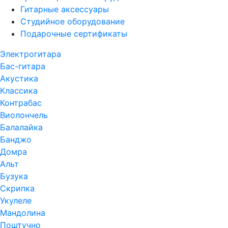
Гитарные аксессуары
Студийное оборудование
Подарочные сертификаты
Электрогитара
Бас-гитара
Акустика
Классика
Контрабас
Виолончель
Балалайка
Банджо
Домра
Альт
Бузука
Скрипка
Укулеле
Мандолина
Поштучно