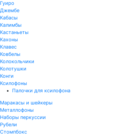
Гуиро
Джембе
Кабасы
Калимбы
Кастаньеты
Кахоны
Клавес
Ковбелы
Колокольчики
Колотушки
Конги
Ксилофоны
Палочки для ксилофона
Маракасы и шейкеры
Металлофоны
Наборы перкуссии
Рубели
Стомпбокс