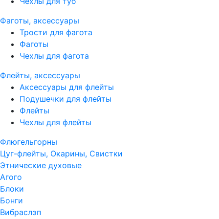
Чехлы для туб
Фаготы, аксессуары
Трости для фагота
Фаготы
Чехлы для фагота
Флейты, аксессуары
Аксессуары для флейты
Подушечки для флейты
Флейты
Чехлы для флейты
Флюгельгорны
Цуг-флейты, Окарины, Свистки
Этнические духовые
Агого
Блоки
Бонги
Вибраслэп