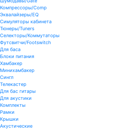
Шумодавы/Gate
Компрессоры/Comp
Эквалайзеры/EQ
Симуляторы кабинета
Тюнеры/Tuners
Селекторы/Коммутаторы
Футсвитчи/Footswitch
Для баса
Блоки питания
Хамбакер
Минихамбакер
Сингл
Телекастер
Для бас гитары
Для акустики
Комплекты
Рамки
Крышки
Акустические