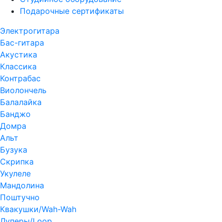
Подарочные сертификаты
Электрогитара
Бас-гитара
Акустика
Классика
Контрабас
Виолончель
Балалайка
Банджо
Домра
Альт
Бузука
Скрипка
Укулеле
Мандолина
Поштучно
Квакушки/Wah-Wah
Луперы/Loop