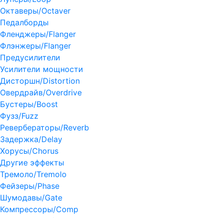
Октаверы/Octaver
Педалборды
Фленджеры/Flanger
Флэнжеры/Flanger
Предусилители
Усилители мощности
Дисторшн/Distortion
Овердрайв/Overdrive
Бустеры/Boost
Фузз/Fuzz
Ревербераторы/Reverb
Задержка/Delay
Хорусы/Chorus
Другие эффекты
Тремоло/Tremolo
Фейзеры/Phase
Шумодавы/Gate
Компрессоры/Comp