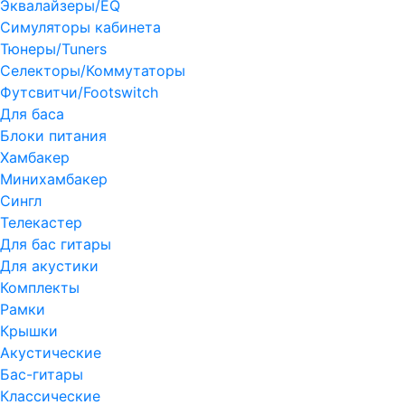
Эквалайзеры/EQ
Симуляторы кабинета
Тюнеры/Tuners
Селекторы/Коммутаторы
Футсвитчи/Footswitch
Для баса
Блоки питания
Хамбакер
Минихамбакер
Сингл
Телекастер
Для бас гитары
Для акустики
Комплекты
Рамки
Крышки
Акустические
Бас-гитары
Классические