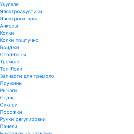
Укулеле
Электроакустики
Электрогитары
Анкеры
Колки
Колки поштучно
Бриджи
Стоп-бары
Тремоло
Топ-Локи
Запчасти для тремоло
Пружины
Рычаги
Седла
Сухари
Порожки
Ручки регулировки
Панели
Накладки на разъёмы