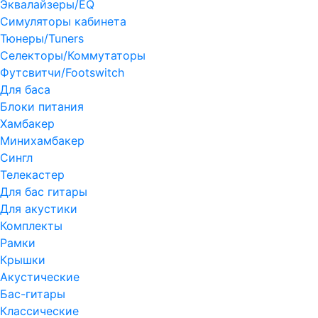
Эквалайзеры/EQ
Симуляторы кабинета
Тюнеры/Tuners
Селекторы/Коммутаторы
Футсвитчи/Footswitch
Для баса
Блоки питания
Хамбакер
Минихамбакер
Сингл
Телекастер
Для бас гитары
Для акустики
Комплекты
Рамки
Крышки
Акустические
Бас-гитары
Классические