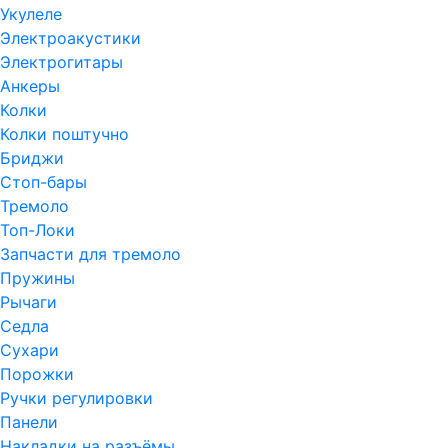
Укулеле
Электроакустики
Электрогитары
Анкеры
Колки
Колки поштучно
Бриджи
Стоп-бары
Тремоло
Топ-Локи
Запчасти для тремоло
Пружины
Рычаги
Седла
Сухари
Порожки
Ручки регулировки
Панели
Накладки на разъёмы