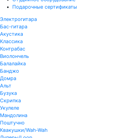
Подарочные сертификаты
Электрогитара
Бас-гитара
Акустика
Классика
Контрабас
Виолончель
Балалайка
Банджо
Домра
Альт
Бузука
Скрипка
Укулеле
Мандолина
Поштучно
Квакушки/Wah-Wah
Луперы/Loop