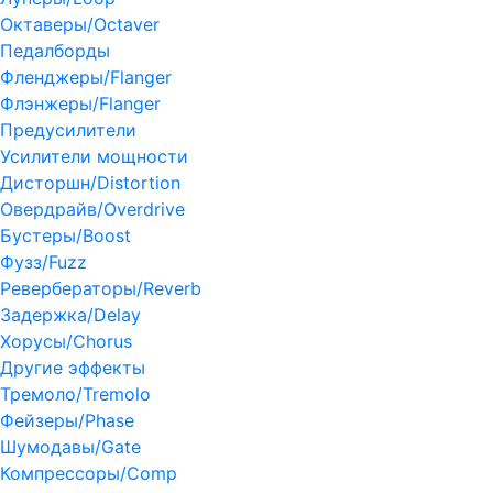
Октаверы/Octaver
Педалборды
Фленджеры/Flanger
Флэнжеры/Flanger
Предусилители
Усилители мощности
Дисторшн/Distortion
Овердрайв/Overdrive
Бустеры/Boost
Фузз/Fuzz
Ревербераторы/Reverb
Задержка/Delay
Хорусы/Chorus
Другие эффекты
Тремоло/Tremolo
Фейзеры/Phase
Шумодавы/Gate
Компрессоры/Comp