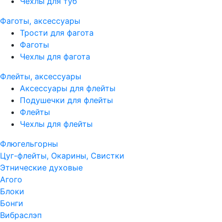
Чехлы для туб
Фаготы, аксессуары
Трости для фагота
Фаготы
Чехлы для фагота
Флейты, аксессуары
Аксессуары для флейты
Подушечки для флейты
Флейты
Чехлы для флейты
Флюгельгорны
Цуг-флейты, Окарины, Свистки
Этнические духовые
Агого
Блоки
Бонги
Вибраслэп