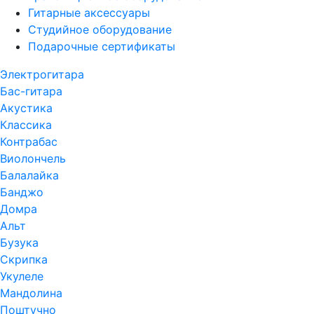
Гитарные аксессуары
Студийное оборудование
Подарочные сертификаты
Электрогитара
Бас-гитара
Акустика
Классика
Контрабас
Виолончель
Балалайка
Банджо
Домра
Альт
Бузука
Скрипка
Укулеле
Мандолина
Поштучно