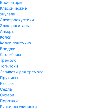
Бас-гитары
Классические
Укулеле
Электроакустики
Электрогитары
Анкеры
Колки
Колки поштучно
Бриджи
Стоп-бары
Тремоло
Топ-Локи
Запчасти для тремоло
Пружины
Рычаги
Седла
Сухари
Порожки
Ручки регулировки