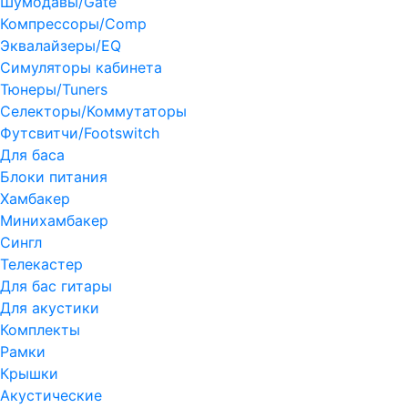
Шумодавы/Gate
Компрессоры/Comp
Эквалайзеры/EQ
Симуляторы кабинета
Тюнеры/Tuners
Селекторы/Коммутаторы
Футсвитчи/Footswitch
Для баса
Блоки питания
Хамбакер
Минихамбакер
Сингл
Телекастер
Для бас гитары
Для акустики
Комплекты
Рамки
Крышки
Акустические