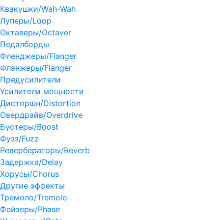
Квакушки/Wah-Wah
Луперы/Loop
Октаверы/Octaver
Педалборды
Фленджеры/Flanger
Флэнжеры/Flanger
Предусилители
Усилители мощности
Дисторшн/Distortion
Овердрайв/Overdrive
Бустеры/Boost
Фузз/Fuzz
Ревербераторы/Reverb
Задержка/Delay
Хорусы/Chorus
Другие эффекты
Тремоло/Tremolo
Фейзеры/Phase