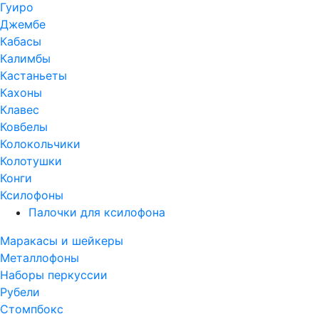
Гуиро
Джембе
Кабасы
Калимбы
Кастаньеты
Кахоны
Клавес
Ковбелы
Колокольчики
Колотушки
Конги
Ксилофоны
Палочки для ксилофона
Маракасы и шейкеры
Металлофоны
Наборы перкуссии
Рубели
Стомпбокс