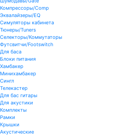
Шумодавы/Gate
Компрессоры/Comp
Эквалайзеры/EQ
Симуляторы кабинета
Тюнеры/Tuners
Селекторы/Коммутаторы
Футсвитчи/Footswitch
Для баса
Блоки питания
Хамбакер
Минихамбакер
Сингл
Телекастер
Для бас гитары
Для акустики
Комплекты
Рамки
Крышки
Акустические