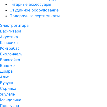
Гитарные аксессуары
Студийное оборудование
Подарочные сертификаты
Электрогитара
Бас-гитара
Акустика
Классика
Контрабас
Виолончель
Балалайка
Банджо
Домра
Альт
Бузука
Скрипка
Укулеле
Мандолина
Поштучно