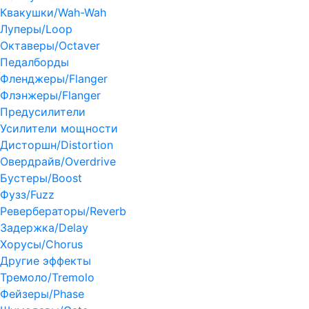
Квакушки/Wah-Wah
Луперы/Loop
Октаверы/Octaver
Педалборды
Фленджеры/Flanger
Флэнжеры/Flanger
Предусилители
Усилители мощности
Дисторшн/Distortion
Овердрайв/Overdrive
Бустеры/Boost
Фузз/Fuzz
Ревербераторы/Reverb
Задержка/Delay
Хорусы/Chorus
Другие эффекты
Тремоло/Tremolo
Фейзеры/Phase