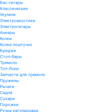
Бас-гитары
Классические
Укулеле
Электроакустики
Электрогитары
Анкеры
Колки
Колки поштучно
Бриджи
Стоп-бары
Тремоло
Топ-Локи
Запчасти для тремоло
Пружины
Рычаги
Седла
Сухари
Порожки
Ручки регулировки