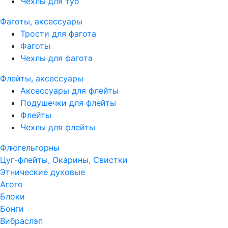
Чехлы для туб
Фаготы, аксессуары
Трости для фагота
Фаготы
Чехлы для фагота
Флейты, аксессуары
Аксессуары для флейты
Подушечки для флейты
Флейты
Чехлы для флейты
Флюгельгорны
Цуг-флейты, Окарины, Свистки
Этнические духовые
Агого
Блоки
Бонги
Вибраслэп