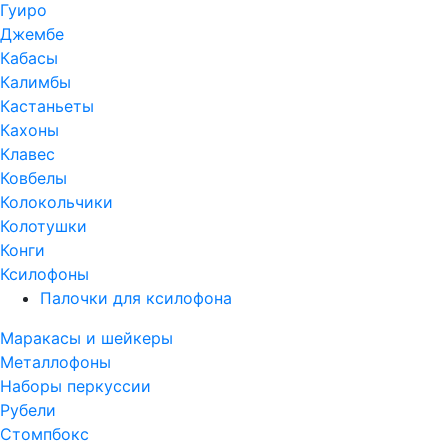
Гуиро
Джембе
Кабасы
Калимбы
Кастаньеты
Кахоны
Клавес
Ковбелы
Колокольчики
Колотушки
Конги
Ксилофоны
Палочки для ксилофона
Маракасы и шейкеры
Металлофоны
Наборы перкуссии
Рубели
Стомпбокс