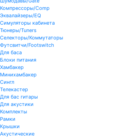
Шумодавы/Gate
Компрессоры/Comp
Эквалайзеры/EQ
Симуляторы кабинета
Тюнеры/Tuners
Селекторы/Коммутаторы
Футсвитчи/Footswitch
Для баса
Блоки питания
Хамбакер
Минихамбакер
Сингл
Телекастер
Для бас гитары
Для акустики
Комплекты
Рамки
Крышки
Акустические