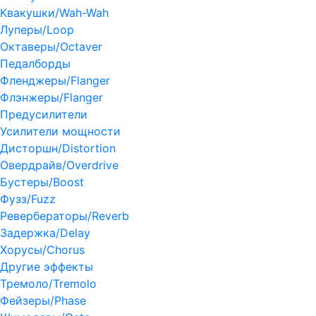
Квакушки/Wah-Wah
Луперы/Loop
Октаверы/Octaver
Педалборды
Фленджеры/Flanger
Флэнжеры/Flanger
Предусилители
Усилители мощности
Дисторшн/Distortion
Овердрайв/Overdrive
Бустеры/Boost
Фузз/Fuzz
Ревербераторы/Reverb
Задержка/Delay
Хорусы/Chorus
Другие эффекты
Тремоло/Tremolo
Фейзеры/Phase