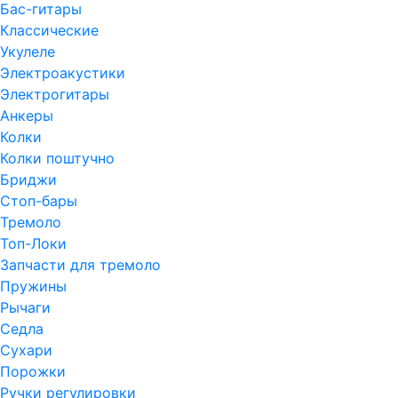
Бас-гитары
Классические
Укулеле
Электроакустики
Электрогитары
Анкеры
Колки
Колки поштучно
Бриджи
Стоп-бары
Тремоло
Топ-Локи
Запчасти для тремоло
Пружины
Рычаги
Седла
Сухари
Порожки
Ручки регулировки