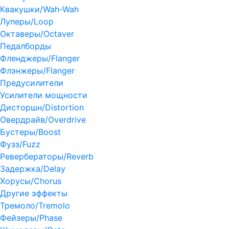
Квакушки/Wah-Wah
Луперы/Loop
Октаверы/Octaver
Педалборды
Фленджеры/Flanger
Флэнжеры/Flanger
Предусилители
Усилители мощности
Дисторшн/Distortion
Овердрайв/Overdrive
Бустеры/Boost
Фузз/Fuzz
Ревербераторы/Reverb
Задержка/Delay
Хорусы/Chorus
Другие эффекты
Тремоло/Tremolo
Фейзеры/Phase