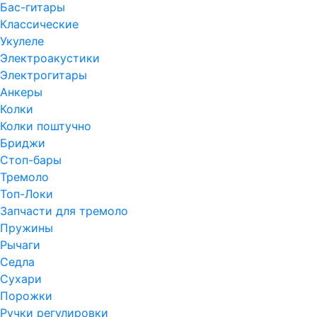
Бас-гитары
Классические
Укулеле
Электроакустики
Электрогитары
Анкеры
Колки
Колки поштучно
Бриджи
Стоп-бары
Тремоло
Топ-Локи
Запчасти для тремоло
Пружины
Рычаги
Седла
Сухари
Порожки
Ручки регулировки