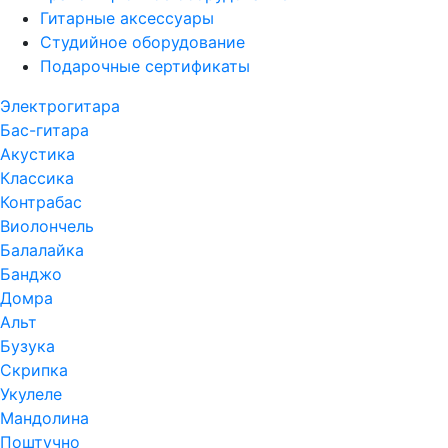
Гитарные аксессуары
Студийное оборудование
Подарочные сертификаты
Электрогитара
Бас-гитара
Акустика
Классика
Контрабас
Виолончель
Балалайка
Банджо
Домра
Альт
Бузука
Скрипка
Укулеле
Мандолина
Поштучно