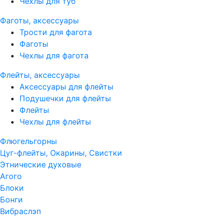
Чехлы для туб
Фаготы, аксессуары
Трости для фагота
Фаготы
Чехлы для фагота
Флейты, аксессуары
Аксессуары для флейты
Подушечки для флейты
Флейты
Чехлы для флейты
Флюгельгорны
Цуг-флейты, Окарины, Свистки
Этнические духовые
Агого
Блоки
Бонги
Вибраслэп