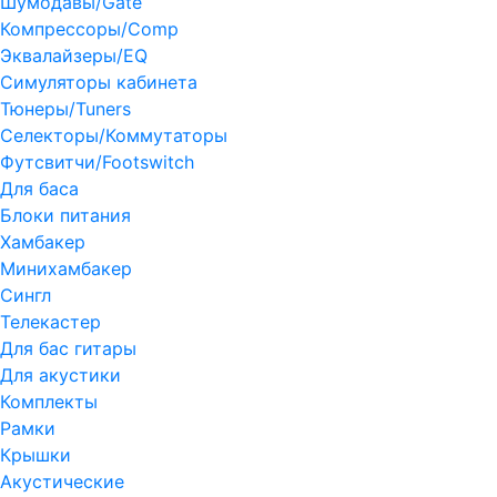
Шумодавы/Gate
Компрессоры/Comp
Эквалайзеры/EQ
Симуляторы кабинета
Тюнеры/Tuners
Селекторы/Коммутаторы
Футсвитчи/Footswitch
Для баса
Блоки питания
Хамбакер
Минихамбакер
Сингл
Телекастер
Для бас гитары
Для акустики
Комплекты
Рамки
Крышки
Акустические