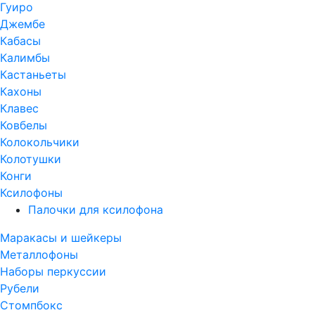
Гуиро
Джембе
Кабасы
Калимбы
Кастаньеты
Кахоны
Клавес
Ковбелы
Колокольчики
Колотушки
Конги
Ксилофоны
Палочки для ксилофона
Маракасы и шейкеры
Металлофоны
Наборы перкуссии
Рубели
Стомпбокс