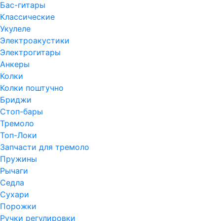
Бас-гитары
Классические
Укулеле
Электроакустики
Электрогитары
Анкеры
Колки
Колки поштучно
Бриджи
Стоп-бары
Тремоло
Топ-Локи
Запчасти для тремоло
Пружины
Рычаги
Седла
Сухари
Порожки
Ручки регулировки