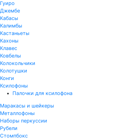
Гуиро
Джембе
Кабасы
Калимбы
Кастаньеты
Кахоны
Клавес
Ковбелы
Колокольчики
Колотушки
Конги
Ксилофоны
Палочки для ксилофона
Маракасы и шейкеры
Металлофоны
Наборы перкуссии
Рубели
Стомпбокс