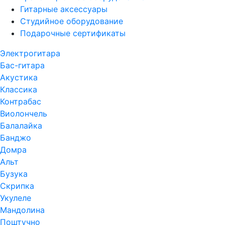
Гитарные аксессуары
Студийное оборудование
Подарочные сертификаты
Электрогитара
Бас-гитара
Акустика
Классика
Контрабас
Виолончель
Балалайка
Банджо
Домра
Альт
Бузука
Скрипка
Укулеле
Мандолина
Поштучно