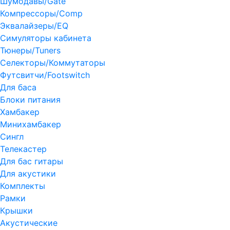
Шумодавы/Gate
Компрессоры/Comp
Эквалайзеры/EQ
Симуляторы кабинета
Тюнеры/Tuners
Селекторы/Коммутаторы
Футсвитчи/Footswitch
Для баса
Блоки питания
Хамбакер
Минихамбакер
Сингл
Телекастер
Для бас гитары
Для акустики
Комплекты
Рамки
Крышки
Акустические