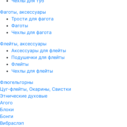
Чехлы для туб
Фаготы, аксессуары
Трости для фагота
Фаготы
Чехлы для фагота
Флейты, аксессуары
Аксессуары для флейты
Подушечки для флейты
Флейты
Чехлы для флейты
Флюгельгорны
Цуг-флейты, Окарины, Свистки
Этнические духовые
Агого
Блоки
Бонги
Вибраслэп