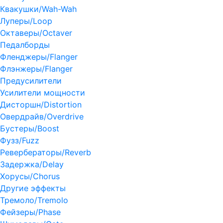
Квакушки/Wah-Wah
Луперы/Loop
Октаверы/Octaver
Педалборды
Фленджеры/Flanger
Флэнжеры/Flanger
Предусилители
Усилители мощности
Дисторшн/Distortion
Овердрайв/Overdrive
Бустеры/Boost
Фузз/Fuzz
Ревербераторы/Reverb
Задержка/Delay
Хорусы/Chorus
Другие эффекты
Тремоло/Tremolo
Фейзеры/Phase