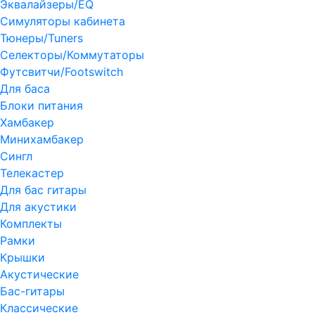
Эквалайзеры/EQ
Симуляторы кабинета
Тюнеры/Tuners
Селекторы/Коммутаторы
Футсвитчи/Footswitch
Для баса
Блоки питания
Хамбакер
Минихамбакер
Сингл
Телекастер
Для бас гитары
Для акустики
Комплекты
Рамки
Крышки
Акустические
Бас-гитары
Классические