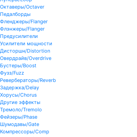
Октаверы/Octaver
Педалборды
Фленджеры/Flanger
Флэнжеры/Flanger
Предусилители
Усилители мощности
Дисторшн/Distortion
Овердрайв/Overdrive
Бустеры/Boost
Фузз/Fuzz
Ревербераторы/Reverb
Задержка/Delay
Хорусы/Chorus
Другие эффекты
Тремоло/Tremolo
Фейзеры/Phase
Шумодавы/Gate
Компрессоры/Comp