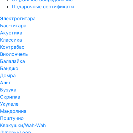
Подарочные сертификаты
Электрогитара
Бас-гитара
Акустика
Классика
Контрабас
Виолончель
Балалайка
Банджо
Домра
Альт
Бузука
Скрипка
Укулеле
Мандолина
Поштучно
Квакушки/Wah-Wah
Луперы/Loop