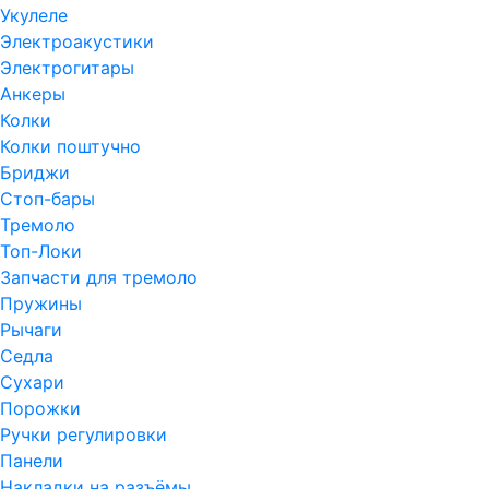
Укулеле
Электроакустики
Электрогитары
Анкеры
Колки
Колки поштучно
Бриджи
Стоп-бары
Тремоло
Топ-Локи
Запчасти для тремоло
Пружины
Рычаги
Седла
Сухари
Порожки
Ручки регулировки
Панели
Накладки на разъёмы