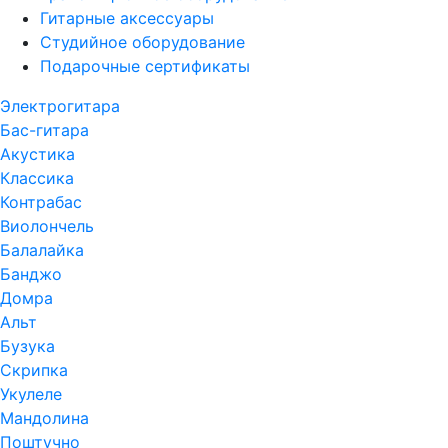
Гитарные аксессуары
Студийное оборудование
Подарочные сертификаты
Электрогитара
Бас-гитара
Акустика
Классика
Контрабас
Виолончель
Балалайка
Банджо
Домра
Альт
Бузука
Скрипка
Укулеле
Мандолина
Поштучно