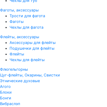
Чехлы для туб
Фаготы, аксессуары
Трости для фагота
Фаготы
Чехлы для фагота
Флейты, аксессуары
Аксессуары для флейты
Подушечки для флейты
Флейты
Чехлы для флейты
Флюгельгорны
Цуг-флейты, Окарины, Свистки
Этнические духовые
Агого
Блоки
Бонги
Вибраслэп