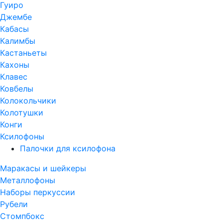
Гуиро
Джембе
Кабасы
Калимбы
Кастаньеты
Кахоны
Клавес
Ковбелы
Колокольчики
Колотушки
Конги
Ксилофоны
Палочки для ксилофона
Маракасы и шейкеры
Металлофоны
Наборы перкуссии
Рубели
Стомпбокс