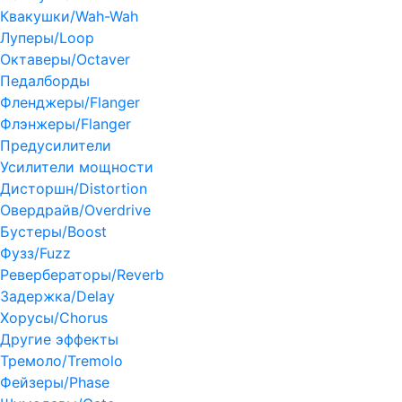
Квакушки/Wah-Wah
Луперы/Loop
Октаверы/Octaver
Педалборды
Фленджеры/Flanger
Флэнжеры/Flanger
Предусилители
Усилители мощности
Дисторшн/Distortion
Овердрайв/Overdrive
Бустеры/Boost
Фузз/Fuzz
Ревербераторы/Reverb
Задержка/Delay
Хорусы/Chorus
Другие эффекты
Тремоло/Tremolo
Фейзеры/Phase