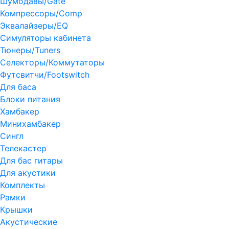
Шумодавы/Gate
Компрессоры/Comp
Эквалайзеры/EQ
Симуляторы кабинета
Тюнеры/Tuners
Селекторы/Коммутаторы
Футсвитчи/Footswitch
Для баса
Блоки питания
Хамбакер
Минихамбакер
Сингл
Телекастер
Для бас гитары
Для акустики
Комплекты
Рамки
Крышки
Акустические