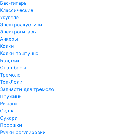
Бас-гитары
Классические
Укулеле
Электроакустики
Электрогитары
Анкеры
Колки
Колки поштучно
Бриджи
Стоп-бары
Тремоло
Топ-Локи
Запчасти для тремоло
Пружины
Рычаги
Седла
Сухари
Порожки
Ручки регулировки