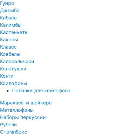
Гуиро
Джембе
Кабасы
Калимбы
Кастаньеты
Кахоны
Клавес
Ковбелы
Колокольчики
Колотушки
Конги
Ксилофоны
Палочки для ксилофона
Маракасы и шейкеры
Металлофоны
Наборы перкуссии
Рубели
Стомпбокс