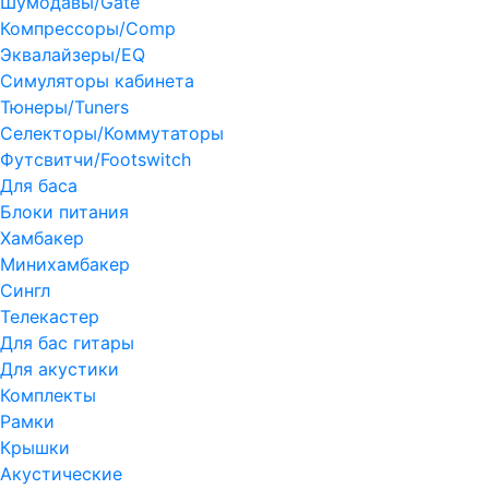
Шумодавы/Gate
Компрессоры/Comp
Эквалайзеры/EQ
Симуляторы кабинета
Тюнеры/Tuners
Селекторы/Коммутаторы
Футсвитчи/Footswitch
Для баса
Блоки питания
Хамбакер
Минихамбакер
Сингл
Телекастер
Для бас гитары
Для акустики
Комплекты
Рамки
Крышки
Акустические