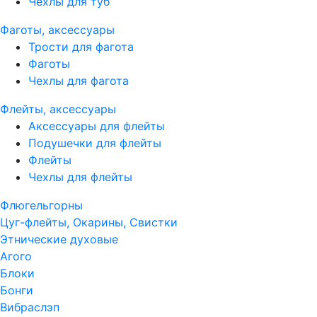
Чехлы для туб
Фаготы, аксессуары
Трости для фагота
Фаготы
Чехлы для фагота
Флейты, аксессуары
Аксессуары для флейты
Подушечки для флейты
Флейты
Чехлы для флейты
Флюгельгорны
Цуг-флейты, Окарины, Свистки
Этнические духовые
Агого
Блоки
Бонги
Вибраслэп