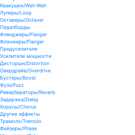
Квакушки/Wah-Wah
Луперы/Loop
Октаверы/Octaver
Педалборды
Фленджеры/Flanger
Флэнжеры/Flanger
Предусилители
Усилители мощности
Дисторшн/Distortion
Овердрайв/Overdrive
Бустеры/Boost
Фузз/Fuzz
Ревербераторы/Reverb
Задержка/Delay
Хорусы/Chorus
Другие эффекты
Тремоло/Tremolo
Фейзеры/Phase