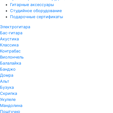
Гитарные аксессуары
Студийное оборудование
Подарочные сертификаты
Электрогитара
Бас-гитара
Акустика
Классика
Контрабас
Виолончель
Балалайка
Банджо
Домра
Альт
Бузука
Скрипка
Укулеле
Мандолина
Поштучно