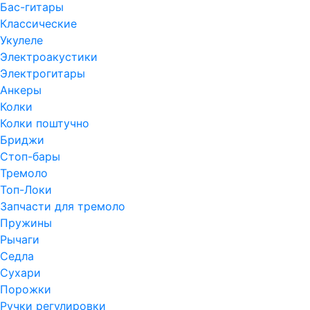
Бас-гитары
Классические
Укулеле
Электроакустики
Электрогитары
Анкеры
Колки
Колки поштучно
Бриджи
Стоп-бары
Тремоло
Топ-Локи
Запчасти для тремоло
Пружины
Рычаги
Седла
Сухари
Порожки
Ручки регулировки