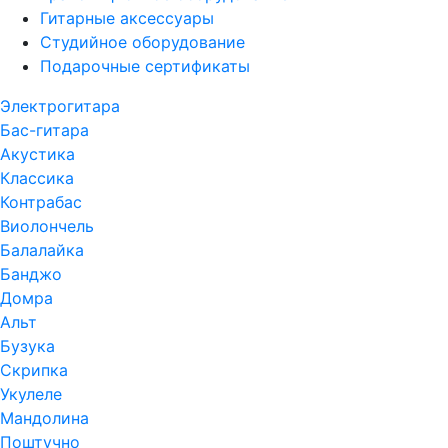
Гитарные аксессуары
Студийное оборудование
Подарочные сертификаты
Электрогитара
Бас-гитара
Акустика
Классика
Контрабас
Виолончель
Балалайка
Банджо
Домра
Альт
Бузука
Скрипка
Укулеле
Мандолина
Поштучно