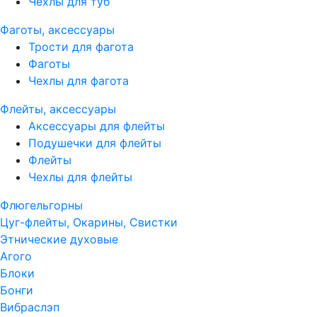
Чехлы для туб
Фаготы, аксессуары
Трости для фагота
Фаготы
Чехлы для фагота
Флейты, аксессуары
Аксессуары для флейты
Подушечки для флейты
Флейты
Чехлы для флейты
Флюгельгорны
Цуг-флейты, Окарины, Свистки
Этнические духовые
Агого
Блоки
Бонги
Вибраслэп