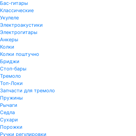
Бас-гитары
Классические
Укулеле
Электроакустики
Электрогитары
Анкеры
Колки
Колки поштучно
Бриджи
Стоп-бары
Тремоло
Топ-Локи
Запчасти для тремоло
Пружины
Рычаги
Седла
Сухари
Порожки
Ручки регулировки