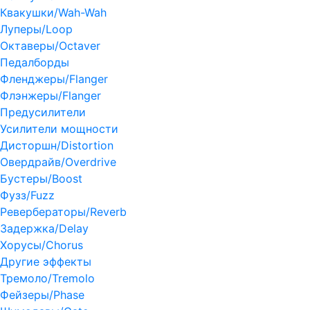
Квакушки/Wah-Wah
Луперы/Loop
Октаверы/Octaver
Педалборды
Фленджеры/Flanger
Флэнжеры/Flanger
Предусилители
Усилители мощности
Дисторшн/Distortion
Овердрайв/Overdrive
Бустеры/Boost
Фузз/Fuzz
Ревербераторы/Reverb
Задержка/Delay
Хорусы/Chorus
Другие эффекты
Тремоло/Tremolo
Фейзеры/Phase