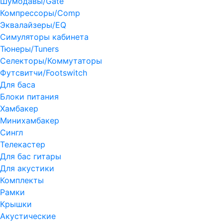
Шумодавы/Gate
Компрессоры/Comp
Эквалайзеры/EQ
Симуляторы кабинета
Тюнеры/Tuners
Селекторы/Коммутаторы
Футсвитчи/Footswitch
Для баса
Блоки питания
Хамбакер
Минихамбакер
Сингл
Телекастер
Для бас гитары
Для акустики
Комплекты
Рамки
Крышки
Акустические