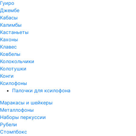
Гуиро
Джембе
Кабасы
Калимбы
Кастаньеты
Кахоны
Клавес
Ковбелы
Колокольчики
Колотушки
Конги
Ксилофоны
Палочки для ксилофона
Маракасы и шейкеры
Металлофоны
Наборы перкуссии
Рубели
Стомпбокс