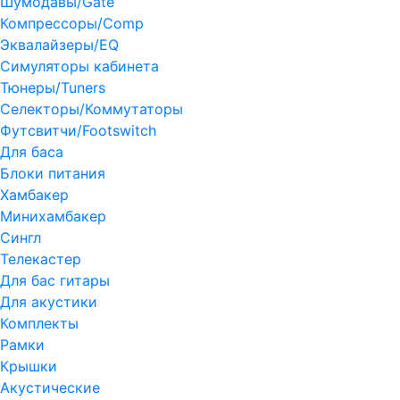
Шумодавы/Gate
Компрессоры/Comp
Эквалайзеры/EQ
Симуляторы кабинета
Тюнеры/Tuners
Селекторы/Коммутаторы
Футсвитчи/Footswitch
Для баса
Блоки питания
Хамбакер
Минихамбакер
Сингл
Телекастер
Для бас гитары
Для акустики
Комплекты
Рамки
Крышки
Акустические