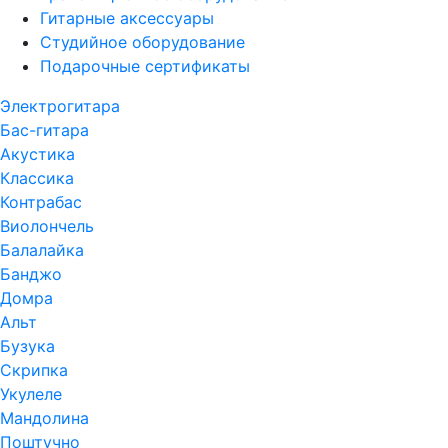
Гитарные аксессуары
Студийное оборудование
Подарочные сертификаты
Электрогитара
Бас-гитара
Акустика
Классика
Контрабас
Виолончель
Балалайка
Банджо
Домра
Альт
Бузука
Скрипка
Укулеле
Мандолина
Поштучно