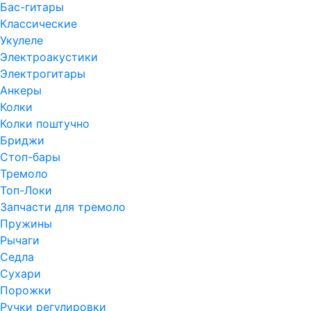
Бас-гитары
Классические
Укулеле
Электроакустики
Электрогитары
Анкеры
Колки
Колки поштучно
Бриджи
Стоп-бары
Тремоло
Топ-Локи
Запчасти для тремоло
Пружины
Рычаги
Седла
Сухари
Порожки
Ручки регулировки