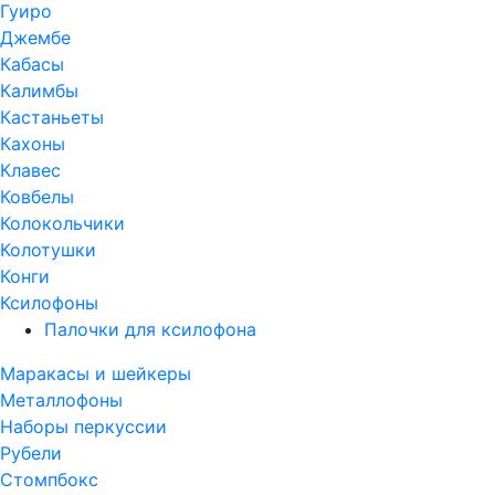
Гуиро
Джембе
Кабасы
Калимбы
Кастаньеты
Кахоны
Клавес
Ковбелы
Колокольчики
Колотушки
Конги
Ксилофоны
Палочки для ксилофона
Маракасы и шейкеры
Металлофоны
Наборы перкуссии
Рубели
Стомпбокс