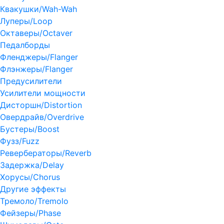
Квакушки/Wah-Wah
Луперы/Loop
Октаверы/Octaver
Педалборды
Фленджеры/Flanger
Флэнжеры/Flanger
Предусилители
Усилители мощности
Дисторшн/Distortion
Овердрайв/Overdrive
Бустеры/Boost
Фузз/Fuzz
Ревербераторы/Reverb
Задержка/Delay
Хорусы/Chorus
Другие эффекты
Тремоло/Tremolo
Фейзеры/Phase