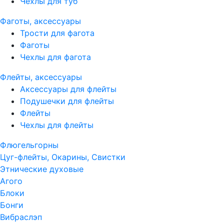
Чехлы для туб
Фаготы, аксессуары
Трости для фагота
Фаготы
Чехлы для фагота
Флейты, аксессуары
Аксессуары для флейты
Подушечки для флейты
Флейты
Чехлы для флейты
Флюгельгорны
Цуг-флейты, Окарины, Свистки
Этнические духовые
Агого
Блоки
Бонги
Вибраслэп