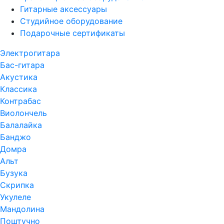
Гитарные аксессуары
Студийное оборудование
Подарочные сертификаты
Электрогитара
Бас-гитара
Акустика
Классика
Контрабас
Виолончель
Балалайка
Банджо
Домра
Альт
Бузука
Скрипка
Укулеле
Мандолина
Поштучно