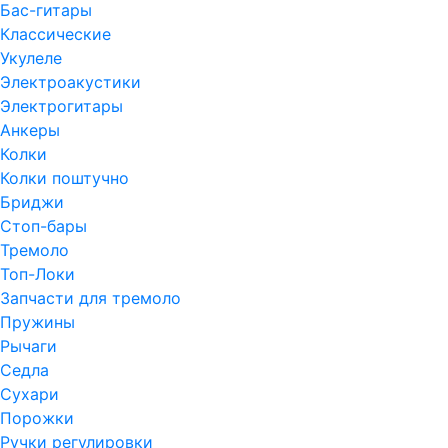
Бас-гитары
Классические
Укулеле
Электроакустики
Электрогитары
Анкеры
Колки
Колки поштучно
Бриджи
Стоп-бары
Тремоло
Топ-Локи
Запчасти для тремоло
Пружины
Рычаги
Седла
Сухари
Порожки
Ручки регулировки