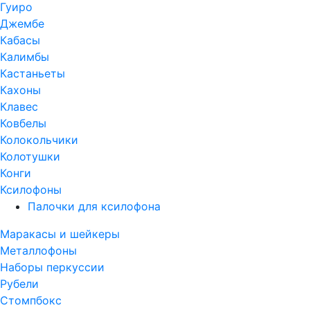
Гуиро
Джембе
Кабасы
Калимбы
Кастаньеты
Кахоны
Клавес
Ковбелы
Колокольчики
Колотушки
Конги
Ксилофоны
Палочки для ксилофона
Маракасы и шейкеры
Металлофоны
Наборы перкуссии
Рубели
Стомпбокс