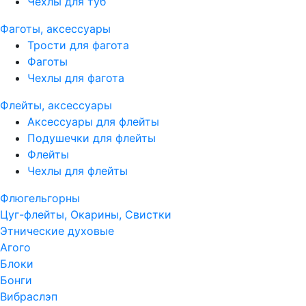
Чехлы для туб
Фаготы, аксессуары
Трости для фагота
Фаготы
Чехлы для фагота
Флейты, аксессуары
Аксессуары для флейты
Подушечки для флейты
Флейты
Чехлы для флейты
Флюгельгорны
Цуг-флейты, Окарины, Свистки
Этнические духовые
Агого
Блоки
Бонги
Вибраслэп