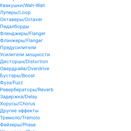
Квакушки/Wah-Wah
Луперы/Loop
Октаверы/Octaver
Педалборды
Фленджеры/Flanger
Флэнжеры/Flanger
Предусилители
Усилители мощности
Дисторшн/Distortion
Овердрайв/Overdrive
Бустеры/Boost
Фузз/Fuzz
Ревербераторы/Reverb
Задержка/Delay
Хорусы/Chorus
Другие эффекты
Тремоло/Tremolo
Фейзеры/Phase