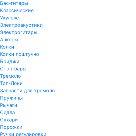
Бас-гитары
Классические
Укулеле
Электроакустики
Электрогитары
Анкеры
Колки
Колки поштучно
Бриджи
Стоп-бары
Тремоло
Топ-Локи
Запчасти для тремоло
Пружины
Рычаги
Седла
Сухари
Порожки
Ручки регулировки