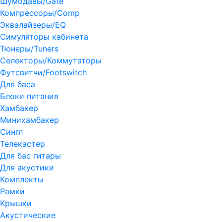
Шумодавы/Gate
Компрессоры/Comp
Эквалайзеры/EQ
Симуляторы кабинета
Тюнеры/Tuners
Селекторы/Коммутаторы
Футсвитчи/Footswitch
Для баса
Блоки питания
Хамбакер
Минихамбакер
Сингл
Телекастер
Для бас гитары
Для акустики
Комплекты
Рамки
Крышки
Акустические