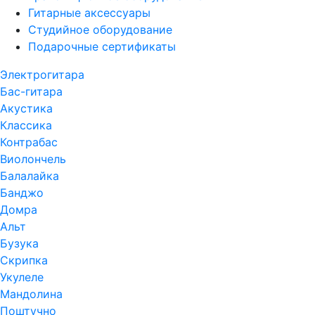
Гитарные аксессуары
Студийное оборудование
Подарочные сертификаты
Электрогитара
Бас-гитара
Акустика
Классика
Контрабас
Виолончель
Балалайка
Банджо
Домра
Альт
Бузука
Скрипка
Укулеле
Мандолина
Поштучно