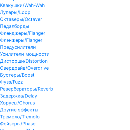
Квакушки/Wah-Wah
Луперы/Loop
Октаверы/Octaver
Педалборды
Фленджеры/Flanger
Флэнжеры/Flanger
Предусилители
Усилители мощности
Дисторшн/Distortion
Овердрайв/Overdrive
Бустеры/Boost
Фузз/Fuzz
Ревербераторы/Reverb
Задержка/Delay
Хорусы/Chorus
Другие эффекты
Тремоло/Tremolo
Фейзеры/Phase