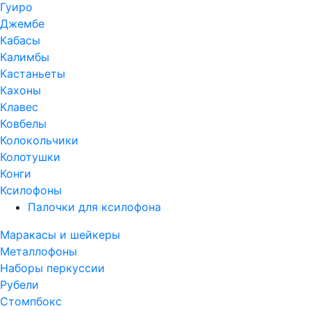
Гуиро
Джембе
Кабасы
Калимбы
Кастаньеты
Кахоны
Клавес
Ковбелы
Колокольчики
Колотушки
Конги
Ксилофоны
Палочки для ксилофона
Маракасы и шейкеры
Металлофоны
Наборы перкуссии
Рубели
Стомпбокс