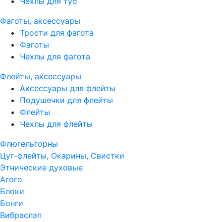
Чехлы для туб
Фаготы, аксессуары
Трости для фагота
Фаготы
Чехлы для фагота
Флейты, аксессуары
Аксессуары для флейты
Подушечки для флейты
Флейты
Чехлы для флейты
Флюгельгорны
Цуг-флейты, Окарины, Свистки
Этнические духовые
Агого
Блоки
Бонги
Вибраслэп