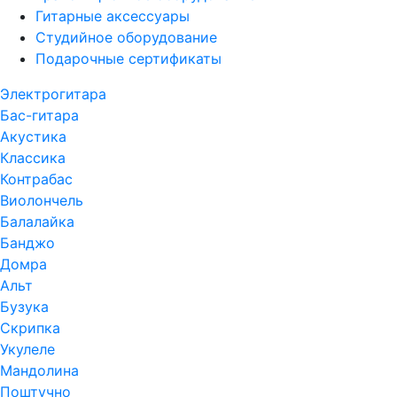
Гитарные аксессуары
Студийное оборудование
Подарочные сертификаты
Электрогитара
Бас-гитара
Акустика
Классика
Контрабас
Виолончель
Балалайка
Банджо
Домра
Альт
Бузука
Скрипка
Укулеле
Мандолина
Поштучно