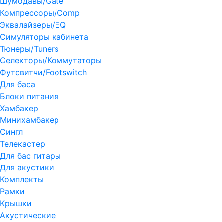
Шумодавы/Gate
Компрессоры/Comp
Эквалайзеры/EQ
Симуляторы кабинета
Тюнеры/Tuners
Селекторы/Коммутаторы
Футсвитчи/Footswitch
Для баса
Блоки питания
Хамбакер
Минихамбакер
Сингл
Телекастер
Для бас гитары
Для акустики
Комплекты
Рамки
Крышки
Акустические