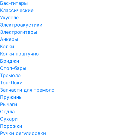
Бас-гитары
Классические
Укулеле
Электроакустики
Электрогитары
Анкеры
Колки
Колки поштучно
Бриджи
Стоп-бары
Тремоло
Топ-Локи
Запчасти для тремоло
Пружины
Рычаги
Седла
Сухари
Порожки
Ручки регулировки