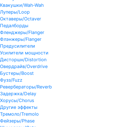
Квакушки/Wah-Wah
Луперы/Loop
Октаверы/Octaver
Педалборды
Фленджеры/Flanger
Флэнжеры/Flanger
Предусилители
Усилители мощности
Дисторшн/Distortion
Овердрайв/Overdrive
Бустеры/Boost
Фузз/Fuzz
Ревербераторы/Reverb
Задержка/Delay
Хорусы/Chorus
Другие эффекты
Тремоло/Tremolo
Фейзеры/Phase