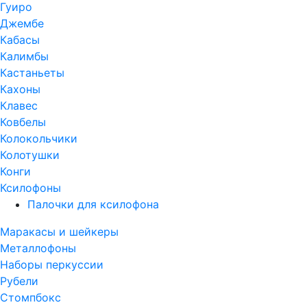
Гуиро
Джембе
Кабасы
Калимбы
Кастаньеты
Кахоны
Клавес
Ковбелы
Колокольчики
Колотушки
Конги
Ксилофоны
Палочки для ксилофона
Маракасы и шейкеры
Металлофоны
Наборы перкуссии
Рубели
Стомпбокс