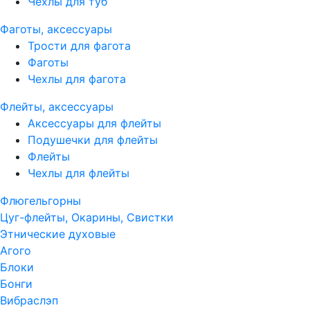
Чехлы для туб
Фаготы, аксессуары
Трости для фагота
Фаготы
Чехлы для фагота
Флейты, аксессуары
Аксессуары для флейты
Подушечки для флейты
Флейты
Чехлы для флейты
Флюгельгорны
Цуг-флейты, Окарины, Свистки
Этнические духовые
Агого
Блоки
Бонги
Вибраслэп