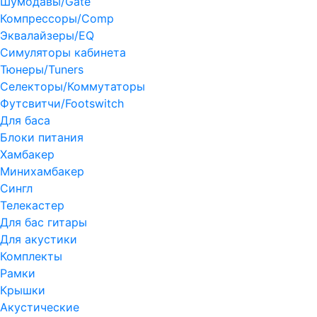
Шумодавы/Gate
Компрессоры/Comp
Эквалайзеры/EQ
Симуляторы кабинета
Тюнеры/Tuners
Селекторы/Коммутаторы
Футсвитчи/Footswitch
Для баса
Блоки питания
Хамбакер
Минихамбакер
Сингл
Телекастер
Для бас гитары
Для акустики
Комплекты
Рамки
Крышки
Акустические