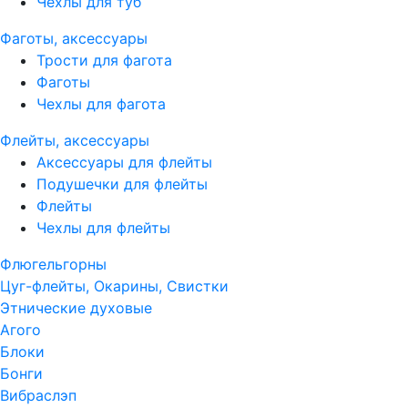
Чехлы для туб
Фаготы, аксессуары
Трости для фагота
Фаготы
Чехлы для фагота
Флейты, аксессуары
Аксессуары для флейты
Подушечки для флейты
Флейты
Чехлы для флейты
Флюгельгорны
Цуг-флейты, Окарины, Свистки
Этнические духовые
Агого
Блоки
Бонги
Вибраслэп