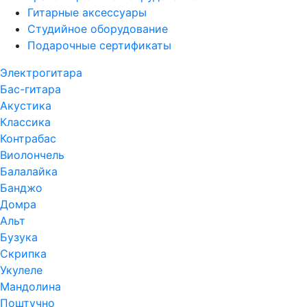
Гитарные аксессуары
Студийное оборудование
Подарочные сертификаты
Электрогитара
Бас-гитара
Акустика
Классика
Контрабас
Виолончель
Балалайка
Банджо
Домра
Альт
Бузука
Скрипка
Укулеле
Мандолина
Поштучно