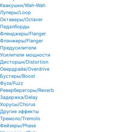
Квакушки/Wah-Wah
Луперы/Loop
Октаверы/Octaver
Педалборды
Фленджеры/Flanger
Флэнжеры/Flanger
Предусилители
Усилители мощности
Дисторшн/Distortion
Овердрайв/Overdrive
Бустеры/Boost
Фузз/Fuzz
Ревербераторы/Reverb
Задержка/Delay
Хорусы/Chorus
Другие эффекты
Тремоло/Tremolo
Фейзеры/Phase