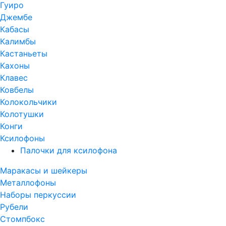
Гуиро
Джембе
Кабасы
Калимбы
Кастаньеты
Кахоны
Клавес
Ковбелы
Колокольчики
Колотушки
Конги
Ксилофоны
Палочки для ксилофона
Маракасы и шейкеры
Металлофоны
Наборы перкуссии
Рубели
Стомпбокс