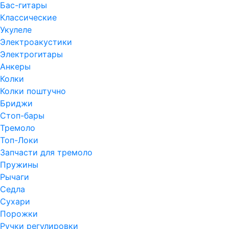
Бас-гитары
Классические
Укулеле
Электроакустики
Электрогитары
Анкеры
Колки
Колки поштучно
Бриджи
Стоп-бары
Тремоло
Топ-Локи
Запчасти для тремоло
Пружины
Рычаги
Седла
Сухари
Порожки
Ручки регулировки