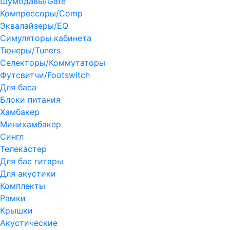
Шумодавы/Gate
Компрессоры/Comp
Эквалайзеры/EQ
Симуляторы кабинета
Тюнеры/Tuners
Селекторы/Коммутаторы
Футсвитчи/Footswitch
Для баса
Блоки питания
Хамбакер
Минихамбакер
Сингл
Телекастер
Для бас гитары
Для акустики
Комплекты
Рамки
Крышки
Акустические