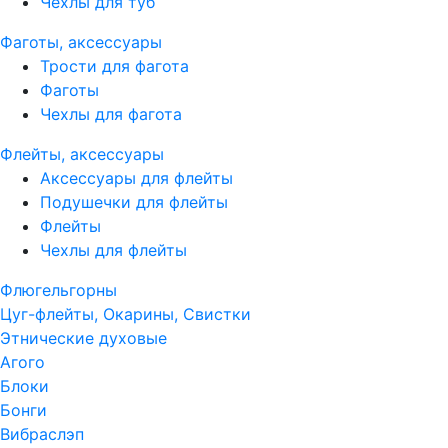
Чехлы для туб
Фаготы, аксессуары
Трости для фагота
Фаготы
Чехлы для фагота
Флейты, аксессуары
Аксессуары для флейты
Подушечки для флейты
Флейты
Чехлы для флейты
Флюгельгорны
Цуг-флейты, Окарины, Свистки
Этнические духовые
Агого
Блоки
Бонги
Вибраслэп