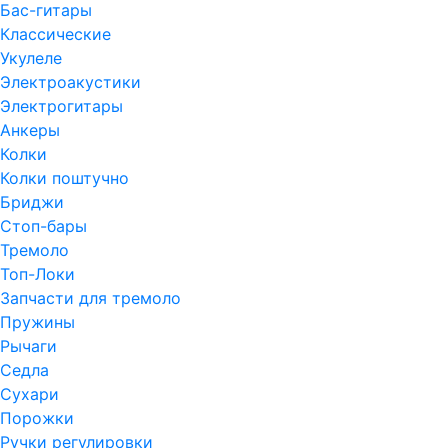
Бас-гитары
Классические
Укулеле
Электроакустики
Электрогитары
Анкеры
Колки
Колки поштучно
Бриджи
Стоп-бары
Тремоло
Топ-Локи
Запчасти для тремоло
Пружины
Рычаги
Седла
Сухари
Порожки
Ручки регулировки