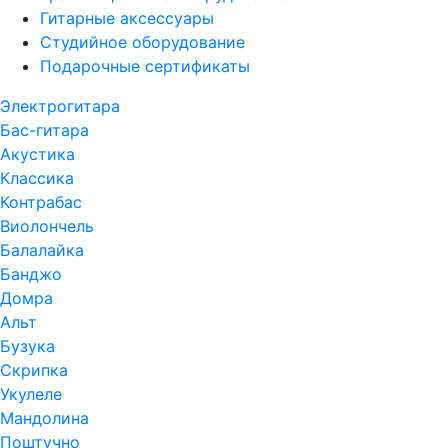
Гитарные аксессуары
Студийное оборудование
Подарочные сертификаты
Электрогитара
Бас-гитара
Акустика
Классика
Контрабас
Виолончель
Балалайка
Банджо
Домра
Альт
Бузука
Скрипка
Укулеле
Мандолина
Поштучно