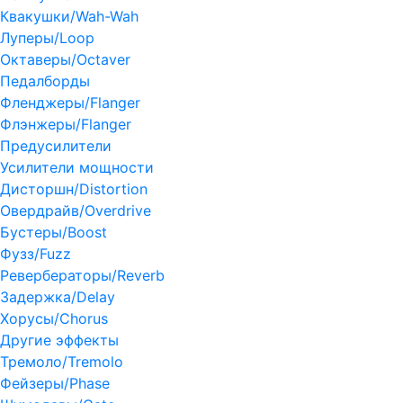
Квакушки/Wah-Wah
Луперы/Loop
Октаверы/Octaver
Педалборды
Фленджеры/Flanger
Флэнжеры/Flanger
Предусилители
Усилители мощности
Дисторшн/Distortion
Овердрайв/Overdrive
Бустеры/Boost
Фузз/Fuzz
Ревербераторы/Reverb
Задержка/Delay
Хорусы/Chorus
Другие эффекты
Тремоло/Tremolo
Фейзеры/Phase