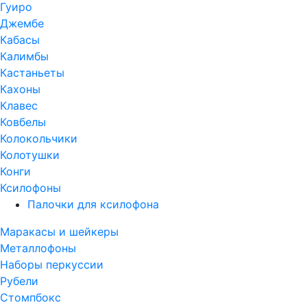
Гуиро
Джембе
Кабасы
Калимбы
Кастаньеты
Кахоны
Клавес
Ковбелы
Колокольчики
Колотушки
Конги
Ксилофоны
Палочки для ксилофона
Маракасы и шейкеры
Металлофоны
Наборы перкуссии
Рубели
Стомпбокс