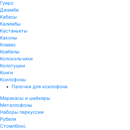
Гуиро
Джембе
Кабасы
Калимбы
Кастаньеты
Кахоны
Клавес
Ковбелы
Колокольчики
Колотушки
Конги
Ксилофоны
Палочки для ксилофона
Маракасы и шейкеры
Металлофоны
Наборы перкуссии
Рубели
Стомпбокс