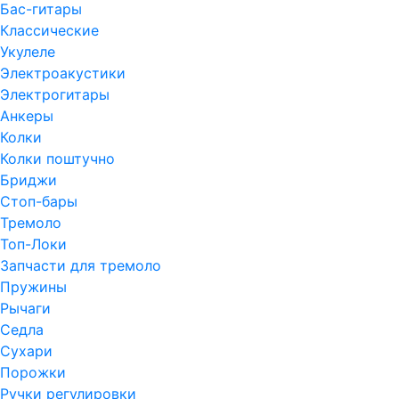
Бас-гитары
Классические
Укулеле
Электроакустики
Электрогитары
Анкеры
Колки
Колки поштучно
Бриджи
Стоп-бары
Тремоло
Топ-Локи
Запчасти для тремоло
Пружины
Рычаги
Седла
Сухари
Порожки
Ручки регулировки