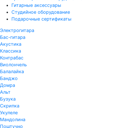
Гитарные аксессуары
Студийное оборудование
Подарочные сертификаты
Электрогитара
Бас-гитара
Акустика
Классика
Контрабас
Виолончель
Балалайка
Банджо
Домра
Альт
Бузука
Скрипка
Укулеле
Мандолина
Поштучно