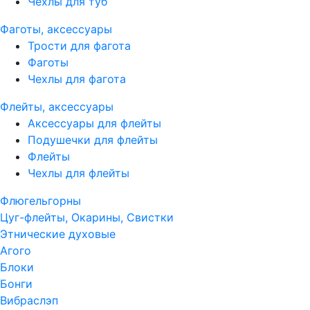
Чехлы для туб
Фаготы, аксессуары
Трости для фагота
Фаготы
Чехлы для фагота
Флейты, аксессуары
Аксессуары для флейты
Подушечки для флейты
Флейты
Чехлы для флейты
Флюгельгорны
Цуг-флейты, Окарины, Свистки
Этнические духовые
Агого
Блоки
Бонги
Вибраслэп