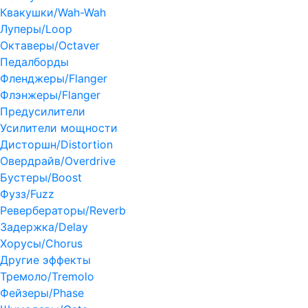
Квакушки/Wah-Wah
Луперы/Loop
Октаверы/Octaver
Педалборды
Фленджеры/Flanger
Флэнжеры/Flanger
Предусилители
Усилители мощности
Дисторшн/Distortion
Овердрайв/Overdrive
Бустеры/Boost
Фузз/Fuzz
Ревербераторы/Reverb
Задержка/Delay
Хорусы/Chorus
Другие эффекты
Тремоло/Tremolo
Фейзеры/Phase