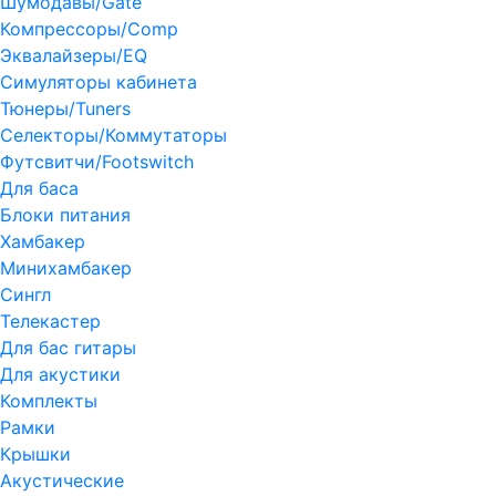
Шумодавы/Gate
Компрессоры/Comp
Эквалайзеры/EQ
Симуляторы кабинета
Тюнеры/Tuners
Селекторы/Коммутаторы
Футсвитчи/Footswitch
Для баса
Блоки питания
Хамбакер
Минихамбакер
Сингл
Телекастер
Для бас гитары
Для акустики
Комплекты
Рамки
Крышки
Акустические