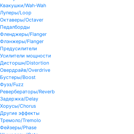
Квакушки/Wah-Wah
Луперы/Loop
Октаверы/Octaver
Педалборды
Фленджеры/Flanger
Флэнжеры/Flanger
Предусилители
Усилители мощности
Дисторшн/Distortion
Овердрайв/Overdrive
Бустеры/Boost
Фузз/Fuzz
Ревербераторы/Reverb
Задержка/Delay
Хорусы/Chorus
Другие эффекты
Тремоло/Tremolo
Фейзеры/Phase