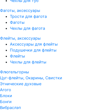
Чехлы для туб
Фаготы, аксессуары
Трости для фагота
Фаготы
Чехлы для фагота
Флейты, аксессуары
Аксессуары для флейты
Подушечки для флейты
Флейты
Чехлы для флейты
Флюгельгорны
Цуг-флейты, Окарины, Свистки
Этнические духовые
Агого
Блоки
Бонги
Вибраслэп