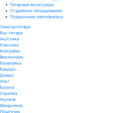
Гитарные аксессуары
Студийное оборудование
Подарочные сертификаты
Электрогитара
Бас-гитара
Акустика
Классика
Контрабас
Виолончель
Балалайка
Банджо
Домра
Альт
Бузука
Скрипка
Укулеле
Мандолина
Поштучно