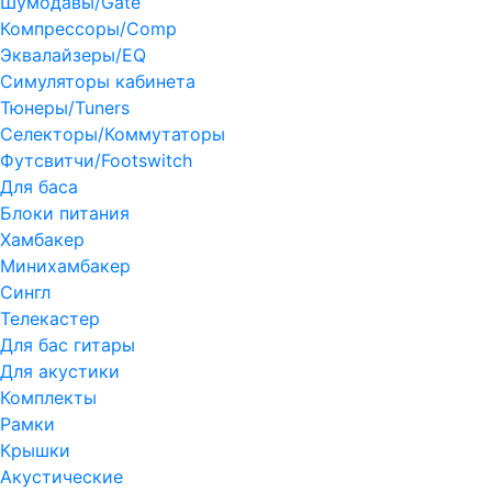
Шумодавы/Gate
Компрессоры/Comp
Эквалайзеры/EQ
Симуляторы кабинета
Тюнеры/Tuners
Селекторы/Коммутаторы
Футсвитчи/Footswitch
Для баса
Блоки питания
Хамбакер
Минихамбакер
Сингл
Телекастер
Для бас гитары
Для акустики
Комплекты
Рамки
Крышки
Акустические