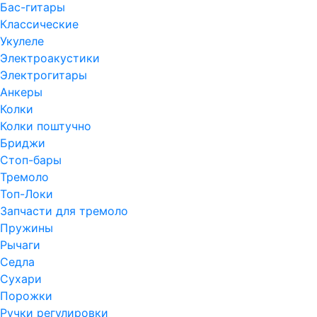
Бас-гитары
Классические
Укулеле
Электроакустики
Электрогитары
Анкеры
Колки
Колки поштучно
Бриджи
Стоп-бары
Тремоло
Топ-Локи
Запчасти для тремоло
Пружины
Рычаги
Седла
Сухари
Порожки
Ручки регулировки