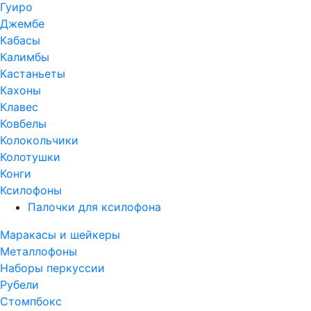
Гуиро
Джембе
Кабасы
Калимбы
Кастаньеты
Кахоны
Клавес
Ковбелы
Колокольчики
Колотушки
Конги
Ксилофоны
Палочки для ксилофона
Маракасы и шейкеры
Металлофоны
Наборы перкуссии
Рубели
Стомпбокс