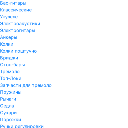
Бас-гитары
Классические
Укулеле
Электроакустики
Электрогитары
Анкеры
Колки
Колки поштучно
Бриджи
Стоп-бары
Тремоло
Топ-Локи
Запчасти для тремоло
Пружины
Рычаги
Седла
Сухари
Порожки
Ручки регулировки