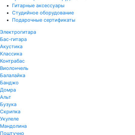
Гитарные аксессуары
Студийное оборудование
Подарочные сертификаты
Электрогитара
Бас-гитара
Акустика
Классика
Контрабас
Виолончель
Балалайка
Банджо
Домра
Альт
Бузука
Скрипка
Укулеле
Мандолина
Поштучно