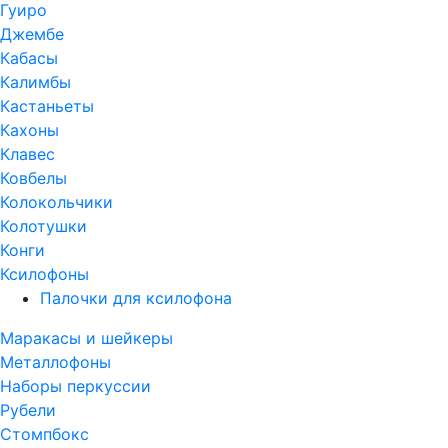
Гуиро
Джембе
Кабасы
Калимбы
Кастаньеты
Кахоны
Клавес
Ковбелы
Колокольчики
Колотушки
Конги
Ксилофоны
Палочки для ксилофона
Маракасы и шейкеры
Металлофоны
Наборы перкуссии
Рубели
Стомпбокс