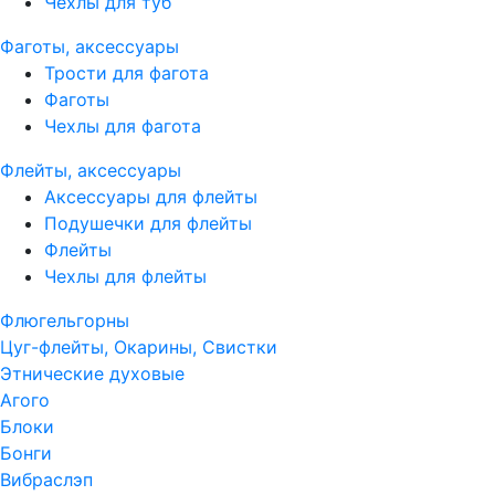
Чехлы для туб
Фаготы, аксессуары
Трости для фагота
Фаготы
Чехлы для фагота
Флейты, аксессуары
Аксессуары для флейты
Подушечки для флейты
Флейты
Чехлы для флейты
Флюгельгорны
Цуг-флейты, Окарины, Свистки
Этнические духовые
Агого
Блоки
Бонги
Вибраслэп