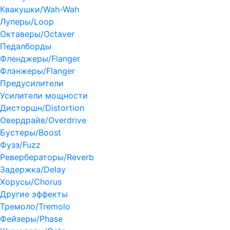
Квакушки/Wah-Wah
Луперы/Loop
Октаверы/Octaver
Педалборды
Фленджеры/Flanger
Флэнжеры/Flanger
Предусилители
Усилители мощности
Дисторшн/Distortion
Овердрайв/Overdrive
Бустеры/Boost
Фузз/Fuzz
Ревербераторы/Reverb
Задержка/Delay
Хорусы/Chorus
Другие эффекты
Тремоло/Tremolo
Фейзеры/Phase