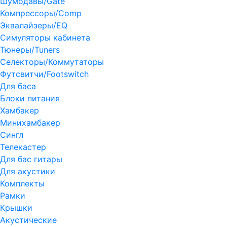
Шумодавы/Gate
Компрессоры/Comp
Эквалайзеры/EQ
Симуляторы кабинета
Тюнеры/Tuners
Селекторы/Коммутаторы
Футсвитчи/Footswitch
Для баса
Блоки питания
Хамбакер
Минихамбакер
Сингл
Телекастер
Для бас гитары
Для акустики
Комплекты
Рамки
Крышки
Акустические