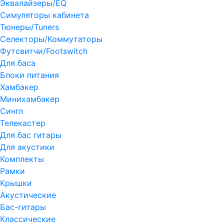
Эквалайзеры/EQ
Симуляторы кабинета
Тюнеры/Tuners
Селекторы/Коммутаторы
Футсвитчи/Footswitch
Для баса
Блоки питания
Хамбакер
Минихамбакер
Сингл
Телекастер
Для бас гитары
Для акустики
Комплекты
Рамки
Крышки
Акустические
Бас-гитары
Классические