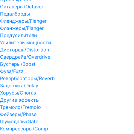
Октаверы/Octaver
Педалборды
Фленджеры/Flanger
Флэнжеры/Flanger
Предусилители
Усилители мощности
Дисторшн/Distortion
Овердрайв/Overdrive
Бустеры/Boost
Фузз/Fuzz
Ревербераторы/Reverb
Задержка/Delay
Хорусы/Chorus
Другие эффекты
Тремоло/Tremolo
Фейзеры/Phase
Шумодавы/Gate
Компрессоры/Comp