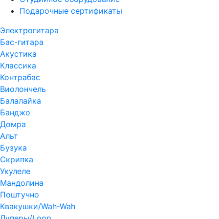
Подарочные сертификаты
Электрогитара
Бас-гитара
Акустика
Классика
Контрабас
Виолончель
Балалайка
Банджо
Домра
Альт
Бузука
Скрипка
Укулеле
Мандолина
Поштучно
Квакушки/Wah-Wah
Луперы/Loop