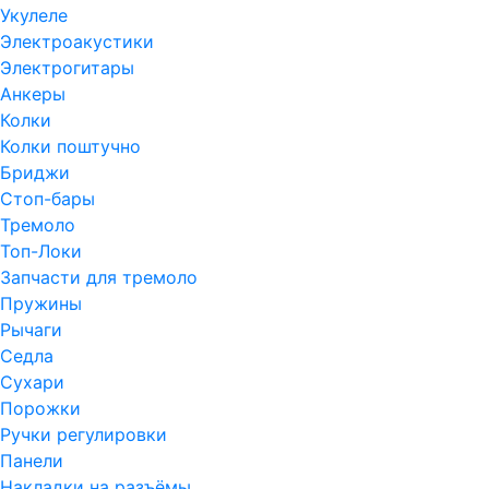
Укулеле
Электроакустики
Электрогитары
Анкеры
Колки
Колки поштучно
Бриджи
Стоп-бары
Тремоло
Топ-Локи
Запчасти для тремоло
Пружины
Рычаги
Седла
Сухари
Порожки
Ручки регулировки
Панели
Накладки на разъёмы