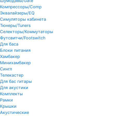
Шумодавы/Gate
Компрессоры/Comp
Эквалайзеры/EQ
Симуляторы кабинета
Тюнеры/Tuners
Селекторы/Коммутаторы
Футсвитчи/Footswitch
Для баса
Блоки питания
Хамбакер
Минихамбакер
Сингл
Телекастер
Для бас гитары
Для акустики
Комплекты
Рамки
Крышки
Акустические