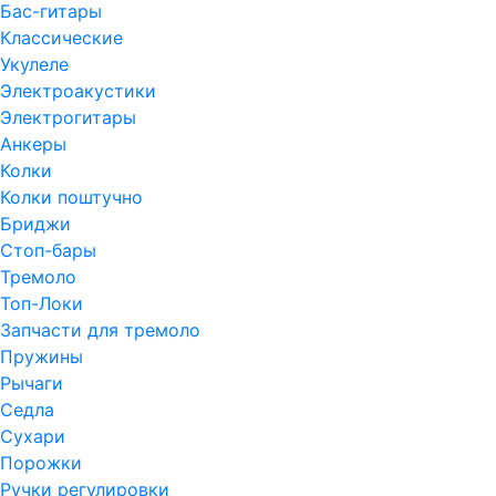
Бас-гитары
Классические
Укулеле
Электроакустики
Электрогитары
Анкеры
Колки
Колки поштучно
Бриджи
Стоп-бары
Тремоло
Топ-Локи
Запчасти для тремоло
Пружины
Рычаги
Седла
Сухари
Порожки
Ручки регулировки