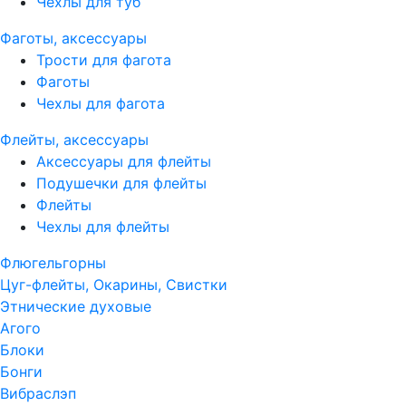
Чехлы для туб
Фаготы, аксессуары
Трости для фагота
Фаготы
Чехлы для фагота
Флейты, аксессуары
Аксессуары для флейты
Подушечки для флейты
Флейты
Чехлы для флейты
Флюгельгорны
Цуг-флейты, Окарины, Свистки
Этнические духовые
Агого
Блоки
Бонги
Вибраслэп