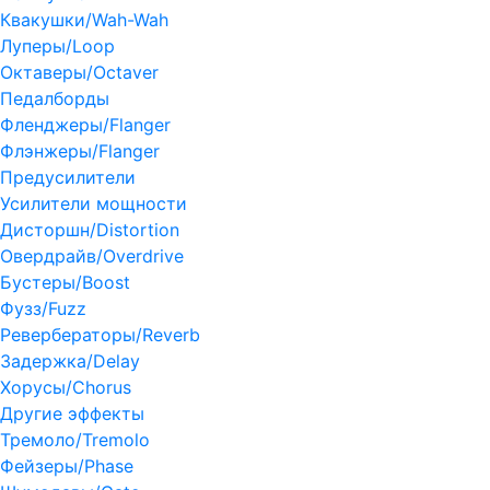
Квакушки/Wah-Wah
Луперы/Loop
Октаверы/Octaver
Педалборды
Фленджеры/Flanger
Флэнжеры/Flanger
Предусилители
Усилители мощности
Дисторшн/Distortion
Овердрайв/Overdrive
Бустеры/Boost
Фузз/Fuzz
Ревербераторы/Reverb
Задержка/Delay
Хорусы/Chorus
Другие эффекты
Тремоло/Tremolo
Фейзеры/Phase