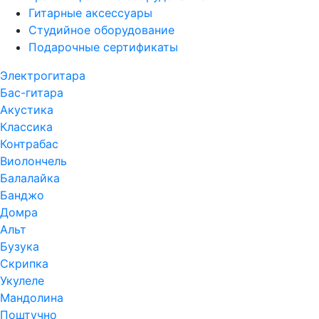
Гитарные аксессуары
Студийное оборудование
Подарочные сертификаты
Электрогитара
Бас-гитара
Акустика
Классика
Контрабас
Виолончель
Балалайка
Банджо
Домра
Альт
Бузука
Скрипка
Укулеле
Мандолина
Поштучно