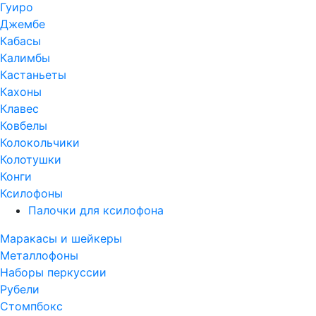
Гуиро
Джембе
Кабасы
Калимбы
Кастаньеты
Кахоны
Клавес
Ковбелы
Колокольчики
Колотушки
Конги
Ксилофоны
Палочки для ксилофона
Маракасы и шейкеры
Металлофоны
Наборы перкуссии
Рубели
Стомпбокс