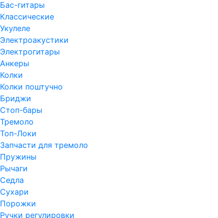
Бас-гитары
Классические
Укулеле
Электроакустики
Электрогитары
Анкеры
Колки
Колки поштучно
Бриджи
Стоп-бары
Тремоло
Топ-Локи
Запчасти для тремоло
Пружины
Рычаги
Седла
Сухари
Порожки
Ручки регулировки