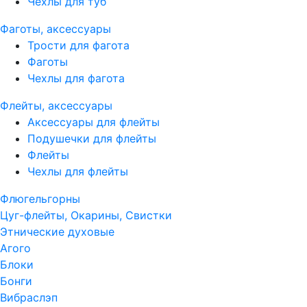
Чехлы для туб
Фаготы, аксессуары
Трости для фагота
Фаготы
Чехлы для фагота
Флейты, аксессуары
Аксессуары для флейты
Подушечки для флейты
Флейты
Чехлы для флейты
Флюгельгорны
Цуг-флейты, Окарины, Свистки
Этнические духовые
Агого
Блоки
Бонги
Вибраслэп