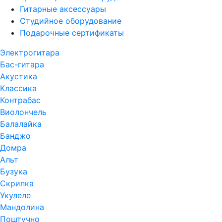
Гитарные аксессуары
Студийное оборудование
Подарочные сертификаты
Электрогитара
Бас-гитара
Акустика
Классика
Контрабас
Виолончель
Балалайка
Банджо
Домра
Альт
Бузука
Скрипка
Укулеле
Мандолина
Поштучно