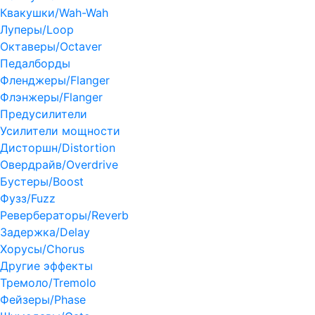
Квакушки/Wah-Wah
Луперы/Loop
Октаверы/Octaver
Педалборды
Фленджеры/Flanger
Флэнжеры/Flanger
Предусилители
Усилители мощности
Дисторшн/Distortion
Овердрайв/Overdrive
Бустеры/Boost
Фузз/Fuzz
Ревербераторы/Reverb
Задержка/Delay
Хорусы/Chorus
Другие эффекты
Тремоло/Tremolo
Фейзеры/Phase