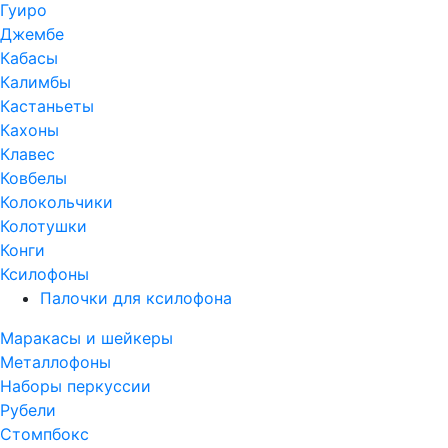
Гуиро
Джембе
Кабасы
Калимбы
Кастаньеты
Кахоны
Клавес
Ковбелы
Колокольчики
Колотушки
Конги
Ксилофоны
Палочки для ксилофона
Маракасы и шейкеры
Металлофоны
Наборы перкуссии
Рубели
Стомпбокс