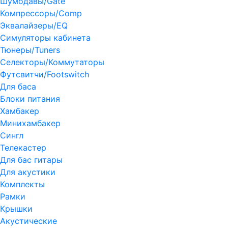
Шумодавы/Gate
Компрессоры/Comp
Эквалайзеры/EQ
Симуляторы кабинета
Тюнеры/Tuners
Селекторы/Коммутаторы
Футсвитчи/Footswitch
Для баса
Блоки питания
Хамбакер
Минихамбакер
Сингл
Телекастер
Для бас гитары
Для акустики
Комплекты
Рамки
Крышки
Акустические