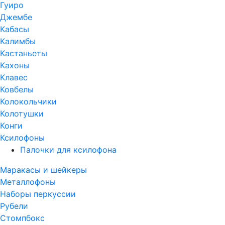
Гуиро
Джембе
Кабасы
Калимбы
Кастаньеты
Кахоны
Клавес
Ковбелы
Колокольчики
Колотушки
Конги
Ксилофоны
Палочки для ксилофона
Маракасы и шейкеры
Металлофоны
Наборы перкуссии
Рубели
Стомпбокс