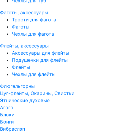
Чехлы для туб
Фаготы, аксессуары
Трости для фагота
Фаготы
Чехлы для фагота
Флейты, аксессуары
Аксессуары для флейты
Подушечки для флейты
Флейты
Чехлы для флейты
Флюгельгорны
Цуг-флейты, Окарины, Свистки
Этнические духовые
Агого
Блоки
Бонги
Вибраслэп