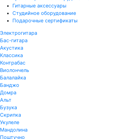
Гитарные аксессуары
Студийное оборудование
Подарочные сертификаты
Электрогитара
Бас-гитара
Акустика
Классика
Контрабас
Виолончель
Балалайка
Банджо
Домра
Альт
Бузука
Скрипка
Укулеле
Мандолина
Поштучно