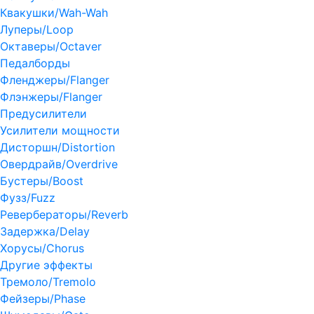
Квакушки/Wah-Wah
Луперы/Loop
Октаверы/Octaver
Педалборды
Фленджеры/Flanger
Флэнжеры/Flanger
Предусилители
Усилители мощности
Дисторшн/Distortion
Овердрайв/Overdrive
Бустеры/Boost
Фузз/Fuzz
Ревербераторы/Reverb
Задержка/Delay
Хорусы/Chorus
Другие эффекты
Тремоло/Tremolo
Фейзеры/Phase