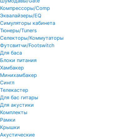
Шумодавы/Gate
Компрессоры/Comp
Эквалайзеры/EQ
Симуляторы кабинета
Тюнеры/Tuners
Селекторы/Коммутаторы
Футсвитчи/Footswitch
Для баса
Блоки питания
Хамбакер
Минихамбакер
Сингл
Телекастер
Для бас гитары
Для акустики
Комплекты
Рамки
Крышки
Акустические