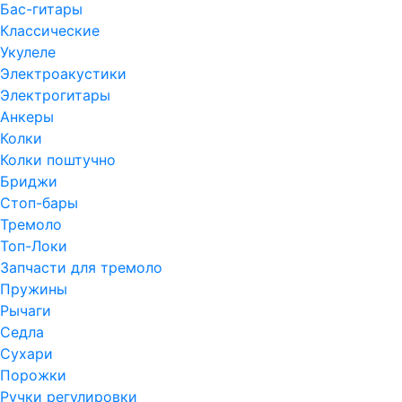
Бас-гитары
Классические
Укулеле
Электроакустики
Электрогитары
Анкеры
Колки
Колки поштучно
Бриджи
Стоп-бары
Тремоло
Топ-Локи
Запчасти для тремоло
Пружины
Рычаги
Седла
Сухари
Порожки
Ручки регулировки