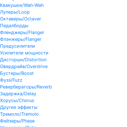
Квакушки/Wah-Wah
Луперы/Loop
Октаверы/Octaver
Педалборды
Фленджеры/Flanger
Флэнжеры/Flanger
Предусилители
Усилители мощности
Дисторшн/Distortion
Овердрайв/Overdrive
Бустеры/Boost
Фузз/Fuzz
Ревербераторы/Reverb
Задержка/Delay
Хорусы/Chorus
Другие эффекты
Тремоло/Tremolo
Фейзеры/Phase