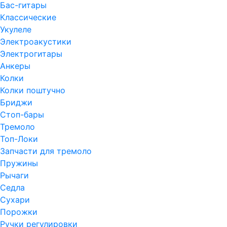
Бас-гитары
Классические
Укулеле
Электроакустики
Электрогитары
Анкеры
Колки
Колки поштучно
Бриджи
Стоп-бары
Тремоло
Топ-Локи
Запчасти для тремоло
Пружины
Рычаги
Седла
Сухари
Порожки
Ручки регулировки