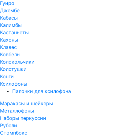
Гуиро
Джембе
Кабасы
Калимбы
Кастаньеты
Кахоны
Клавес
Ковбелы
Колокольчики
Колотушки
Конги
Ксилофоны
Палочки для ксилофона
Маракасы и шейкеры
Металлофоны
Наборы перкуссии
Рубели
Стомпбокс