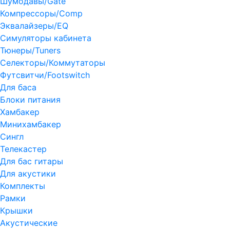
Шумодавы/Gate
Компрессоры/Comp
Эквалайзеры/EQ
Симуляторы кабинета
Тюнеры/Tuners
Селекторы/Коммутаторы
Футсвитчи/Footswitch
Для баса
Блоки питания
Хамбакер
Минихамбакер
Сингл
Телекастер
Для бас гитары
Для акустики
Комплекты
Рамки
Крышки
Акустические