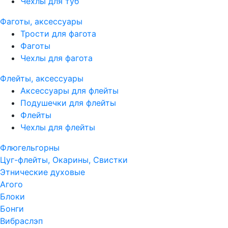
Чехлы для туб
Фаготы, аксессуары
Трости для фагота
Фаготы
Чехлы для фагота
Флейты, аксессуары
Аксессуары для флейты
Подушечки для флейты
Флейты
Чехлы для флейты
Флюгельгорны
Цуг-флейты, Окарины, Свистки
Этнические духовые
Агого
Блоки
Бонги
Вибраслэп