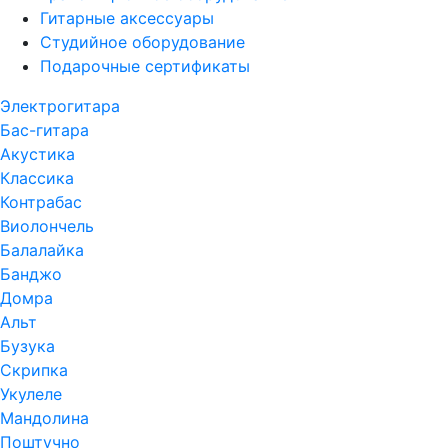
Гитарные аксессуары
Студийное оборудование
Подарочные сертификаты
Электрогитара
Бас-гитара
Акустика
Классика
Контрабас
Виолончель
Балалайка
Банджо
Домра
Альт
Бузука
Скрипка
Укулеле
Мандолина
Поштучно