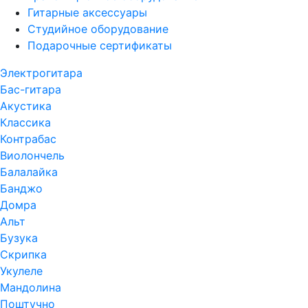
Гитарные аксессуары
Студийное оборудование
Подарочные сертификаты
Электрогитара
Бас-гитара
Акустика
Классика
Контрабас
Виолончель
Балалайка
Банджо
Домра
Альт
Бузука
Скрипка
Укулеле
Мандолина
Поштучно