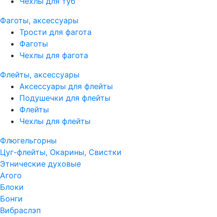
Чехлы для туб
Фаготы, аксессуары
Трости для фагота
Фаготы
Чехлы для фагота
Флейты, аксессуары
Аксессуары для флейты
Подушечки для флейты
Флейты
Чехлы для флейты
Флюгельгорны
Цуг-флейты, Окарины, Свистки
Этнические духовые
Агого
Блоки
Бонги
Вибраслэп