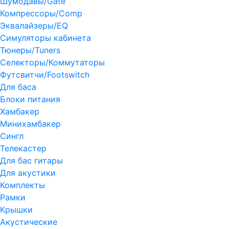
Шумодавы/Gate
Компрессоры/Comp
Эквалайзеры/EQ
Симуляторы кабинета
Тюнеры/Tuners
Селекторы/Коммутаторы
Футсвитчи/Footswitch
Для баса
Блоки питания
Хамбакер
Минихамбакер
Сингл
Телекастер
Для бас гитары
Для акустики
Комплекты
Рамки
Крышки
Акустические