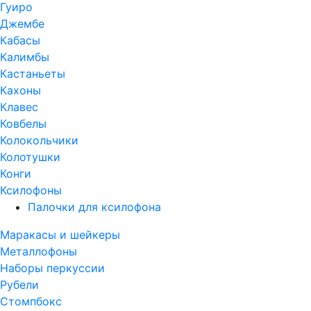
Гуиро
Джембе
Кабасы
Калимбы
Кастаньеты
Кахоны
Клавес
Ковбелы
Колокольчики
Колотушки
Конги
Ксилофоны
Палочки для ксилофона
Маракасы и шейкеры
Металлофоны
Наборы перкуссии
Рубели
Стомпбокс