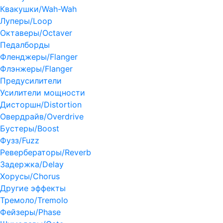
Квакушки/Wah-Wah
Луперы/Loop
Октаверы/Octaver
Педалборды
Фленджеры/Flanger
Флэнжеры/Flanger
Предусилители
Усилители мощности
Дисторшн/Distortion
Овердрайв/Overdrive
Бустеры/Boost
Фузз/Fuzz
Ревербераторы/Reverb
Задержка/Delay
Хорусы/Chorus
Другие эффекты
Тремоло/Tremolo
Фейзеры/Phase