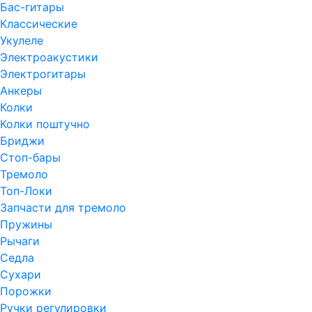
Бас-гитары
Классические
Укулеле
Электроакустики
Электрогитары
Анкеры
Колки
Колки поштучно
Бриджи
Стоп-бары
Тремоло
Топ-Локи
Запчасти для тремоло
Пружины
Рычаги
Седла
Сухари
Порожки
Ручки регулировки