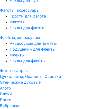
Чехлы для туб
Фаготы, аксессуары
Трости для фагота
Фаготы
Чехлы для фагота
Флейты, аксессуары
Аксессуары для флейты
Подушечки для флейты
Флейты
Чехлы для флейты
Флюгельгорны
Цуг-флейты, Окарины, Свистки
Этнические духовые
Агого
Блоки
Бонги
Вибраслэп