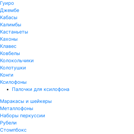
Гуиро
Джембе
Кабасы
Калимбы
Кастаньеты
Кахоны
Клавес
Ковбелы
Колокольчики
Колотушки
Конги
Ксилофоны
Палочки для ксилофона
Маракасы и шейкеры
Металлофоны
Наборы перкуссии
Рубели
Стомпбокс