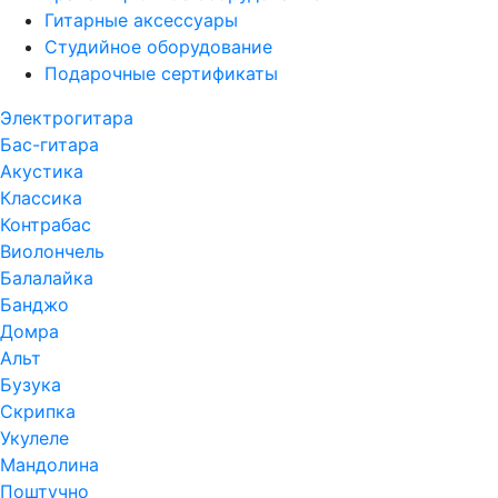
Гитарные аксессуары
Студийное оборудование
Подарочные сертификаты
Электрогитара
Бас-гитара
Акустика
Классика
Контрабас
Виолончель
Балалайка
Банджо
Домра
Альт
Бузука
Скрипка
Укулеле
Мандолина
Поштучно