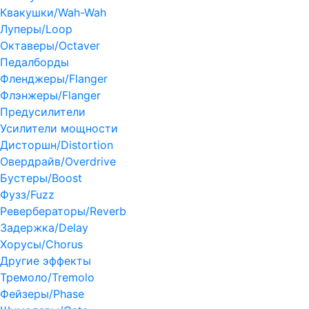
Квакушки/Wah-Wah
Луперы/Loop
Октаверы/Octaver
Педалборды
Фленджеры/Flanger
Флэнжеры/Flanger
Предусилители
Усилители мощности
Дисторшн/Distortion
Овердрайв/Overdrive
Бустеры/Boost
Фузз/Fuzz
Ревербераторы/Reverb
Задержка/Delay
Хорусы/Chorus
Другие эффекты
Тремоло/Tremolo
Фейзеры/Phase