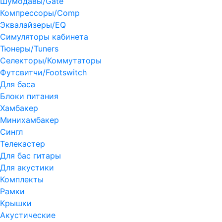
Шумодавы/Gate
Компрессоры/Comp
Эквалайзеры/EQ
Симуляторы кабинета
Тюнеры/Tuners
Селекторы/Коммутаторы
Футсвитчи/Footswitch
Для баса
Блоки питания
Хамбакер
Минихамбакер
Сингл
Телекастер
Для бас гитары
Для акустики
Комплекты
Рамки
Крышки
Акустические