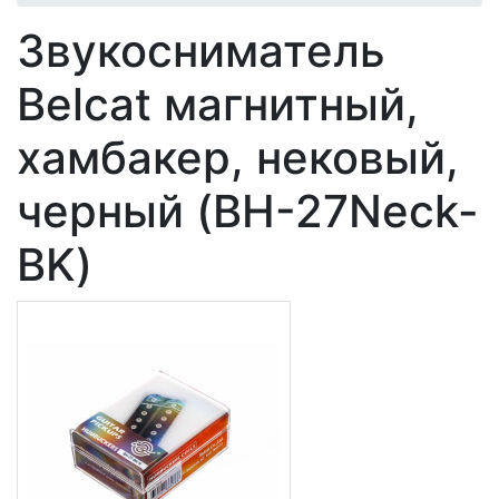
Звукосниматель
Belcat магнитный,
хамбакер, нековый,
черный (BH-27Neck-
BK)