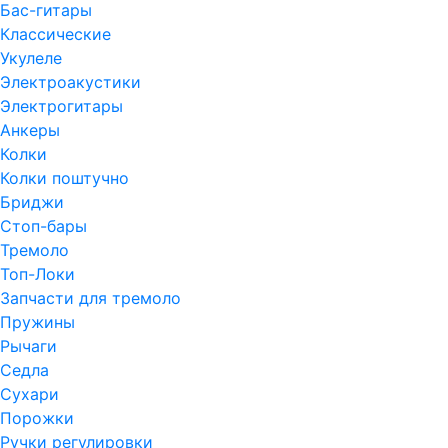
Бас-гитары
Классические
Укулеле
Электроакустики
Электрогитары
Анкеры
Колки
Колки поштучно
Бриджи
Стоп-бары
Тремоло
Топ-Локи
Запчасти для тремоло
Пружины
Рычаги
Седла
Сухари
Порожки
Ручки регулировки