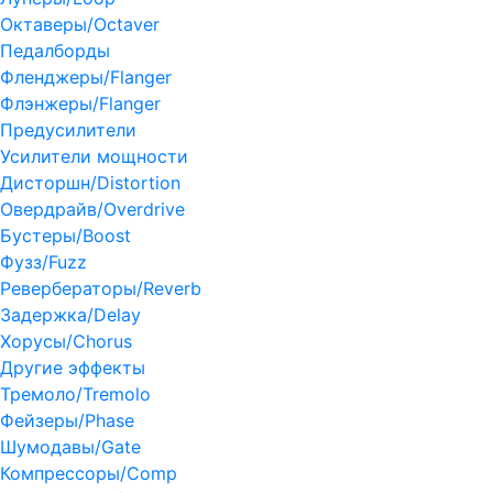
Октаверы/Octaver
Педалборды
Фленджеры/Flanger
Флэнжеры/Flanger
Предусилители
Усилители мощности
Дисторшн/Distortion
Овердрайв/Overdrive
Бустеры/Boost
Фузз/Fuzz
Ревербераторы/Reverb
Задержка/Delay
Хорусы/Chorus
Другие эффекты
Тремоло/Tremolo
Фейзеры/Phase
Шумодавы/Gate
Компрессоры/Comp