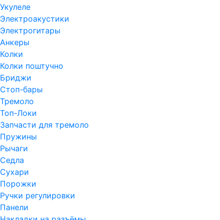
Укулеле
Электроакустики
Электрогитары
Анкеры
Колки
Колки поштучно
Бриджи
Стоп-бары
Тремоло
Топ-Локи
Запчасти для тремоло
Пружины
Рычаги
Седла
Сухари
Порожки
Ручки регулировки
Панели
Накладки на разъёмы