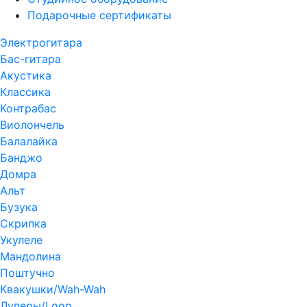
Подарочные сертификаты
Электрогитара
Бас-гитара
Акустика
Классика
Контрабас
Виолончель
Балалайка
Банджо
Домра
Альт
Бузука
Скрипка
Укулеле
Мандолина
Поштучно
Квакушки/Wah-Wah
Луперы/Loop