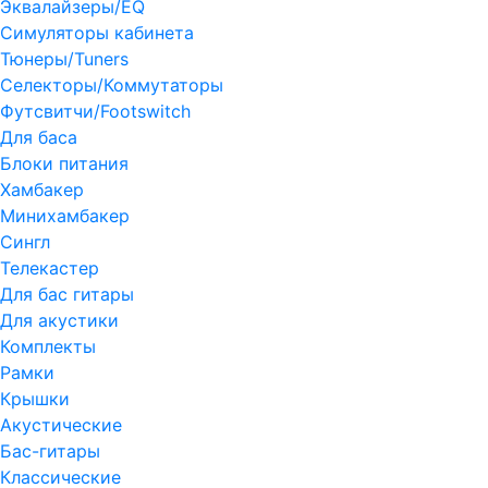
Эквалайзеры/EQ
Симуляторы кабинета
Тюнеры/Tuners
Селекторы/Коммутаторы
Футсвитчи/Footswitch
Для баса
Блоки питания
Хамбакер
Минихамбакер
Сингл
Телекастер
Для бас гитары
Для акустики
Комплекты
Рамки
Крышки
Акустические
Бас-гитары
Классические