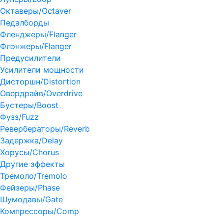
Октаверы/Octaver
Педалборды
Фленджеры/Flanger
Флэнжеры/Flanger
Предусилители
Усилители мощности
Дисторшн/Distortion
Овердрайв/Overdrive
Бустеры/Boost
Фузз/Fuzz
Ревербераторы/Reverb
Задержка/Delay
Хорусы/Chorus
Другие эффекты
Тремоло/Tremolo
Фейзеры/Phase
Шумодавы/Gate
Компрессоры/Comp