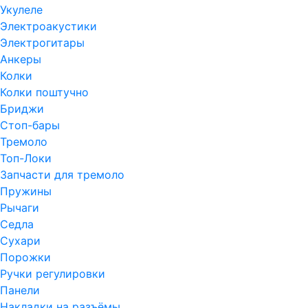
Укулеле
Электроакустики
Электрогитары
Анкеры
Колки
Колки поштучно
Бриджи
Стоп-бары
Тремоло
Топ-Локи
Запчасти для тремоло
Пружины
Рычаги
Седла
Сухари
Порожки
Ручки регулировки
Панели
Накладки на разъёмы