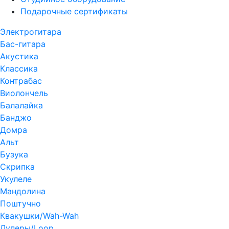
Подарочные сертификаты
Электрогитара
Бас-гитара
Акустика
Классика
Контрабас
Виолончель
Балалайка
Банджо
Домра
Альт
Бузука
Скрипка
Укулеле
Мандолина
Поштучно
Квакушки/Wah-Wah
Луперы/Loop