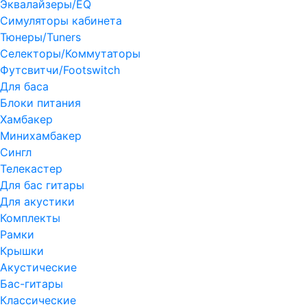
Эквалайзеры/EQ
Симуляторы кабинета
Тюнеры/Tuners
Селекторы/Коммутаторы
Футсвитчи/Footswitch
Для баса
Блоки питания
Хамбакер
Минихамбакер
Сингл
Телекастер
Для бас гитары
Для акустики
Комплекты
Рамки
Крышки
Акустические
Бас-гитары
Классические